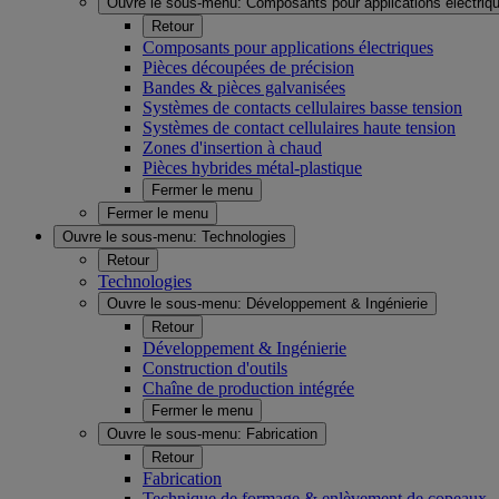
Ouvre le sous-menu:
Composants pour applications électriq
Retour
Composants pour applications électriques
Pièces découpées de précision
Bandes & pièces galvanisées
Systèmes de contacts cellulaires basse tension
Systèmes de contact cellulaires haute tension
Zones d'insertion à chaud
Pièces hybrides métal-plastique
Fermer le menu
Fermer le menu
Ouvre le sous-menu:
Technologies
Retour
Technologies
Ouvre le sous-menu:
Développement & Ingénierie
Retour
Développement & Ingénierie
Construction d'outils
Chaîne de production intégrée
Fermer le menu
Ouvre le sous-menu:
Fabrication
Retour
Fabrication
Technique de formage & enlèvement de copeaux