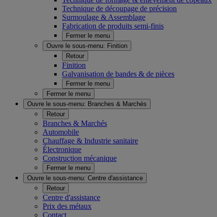
Technique de découpage de précision
Surmoulage & Assemblage
Fabrication de produits semi-finis
Fermer le menu
Ouvre le sous-menu:
Finition
Retour
Finition
Galvanisation de bandes & de pièces
Fermer le menu
Fermer le menu
Ouvre le sous-menu:
Branches & Marchés
Retour
Branches & Marchés
Automobile
Chauffage & Industrie sanitaire
Électronique
Construction mécanique
Fermer le menu
Ouvre le sous-menu:
Centre d'assistance
Retour
Centre d'assistance
Prix des métaux
Contact