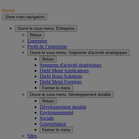
Show main navigation
Ouvre le sous-menu:
Entreprise
Retour
Entreprise
Profil de l’entreprise
Ouvre le sous-menu:
Segments d'activité stratégiques
Retour
Segments d'activité stratégiques
Diehl Metal Applications
Diehl Brass Solutions
Diehl Metal Forgings
Fermer le menu
Ouvre le sous-menu:
Développement durable
Retour
Développement durable
Environnemental
Sociale
Gouvernance
Fermer le menu
Sites