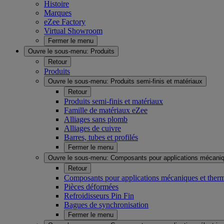
Histoire
Marques
eZee Factory
Virtual Showroom
Fermer le menu
Ouvre le sous-menu:
Produits
Retour
Produits
Ouvre le sous-menu:
Produits semi-finis et matériaux
Retour
Produits semi-finis et matériaux
Famille de matériaux eZee
Alliages sans plomb
Alliages de cuivre
Barres, tubes et profilés
Fermer le menu
Ouvre le sous-menu:
Composants pour applications mécaniq
Retour
Composants pour applications mécaniques et ther
Pièces déformées
Refroidisseurs Pin Fin
Bagues de synchronisation
Fermer le menu