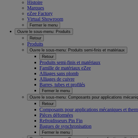
Histoire
Marques
eZee Factory
Virtual Showroom
Fermer le menu
Ouvre le sous-menu:
Produits
Retour
Produits
Ouvre le sous-menu:
Produits semi-finis et matériaux
Retour
Produits semi-finis et matériaux
Famille de matériaux eZee
Alliages sans plomb
Alliages de cuivre
Barres, tubes et profilés
Fermer le menu
Ouvre le sous-menu:
Composants pour applications mécaniq
Retour
Composants pour applications mécaniques et ther
Pièces déformées
Refroidisseurs Pin Fin
Bagues de synchronisation
Fermer le menu