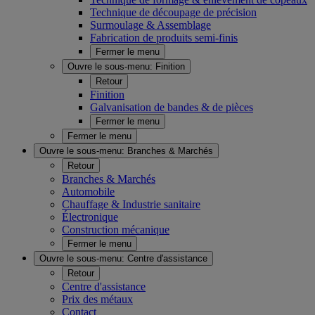
Technique de découpage de précision
Surmoulage & Assemblage
Fabrication de produits semi-finis
Fermer le menu
Ouvre le sous-menu:
Finition
Retour
Finition
Galvanisation de bandes & de pièces
Fermer le menu
Fermer le menu
Ouvre le sous-menu:
Branches & Marchés
Retour
Branches & Marchés
Automobile
Chauffage & Industrie sanitaire
Électronique
Construction mécanique
Fermer le menu
Ouvre le sous-menu:
Centre d'assistance
Retour
Centre d'assistance
Prix des métaux
Contact