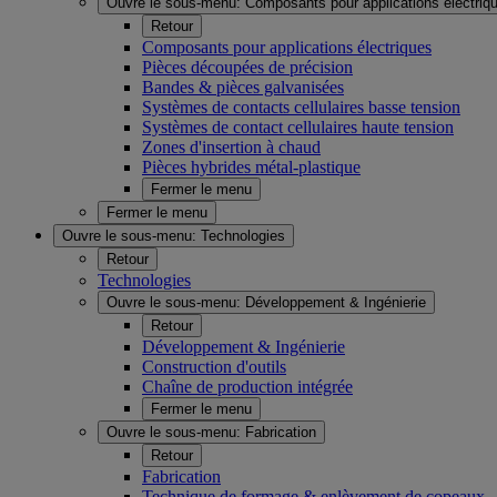
Ouvre le sous-menu:
Composants pour applications électriq
Retour
Composants pour applications électriques
Pièces découpées de précision
Bandes & pièces galvanisées
Systèmes de contacts cellulaires basse tension
Systèmes de contact cellulaires haute tension
Zones d'insertion à chaud
Pièces hybrides métal-plastique
Fermer le menu
Fermer le menu
Ouvre le sous-menu:
Technologies
Retour
Technologies
Ouvre le sous-menu:
Développement & Ingénierie
Retour
Développement & Ingénierie
Construction d'outils
Chaîne de production intégrée
Fermer le menu
Ouvre le sous-menu:
Fabrication
Retour
Fabrication
Technique de formage & enlèvement de copeaux