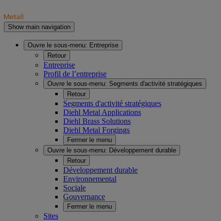
Show main navigation
Ouvre le sous-menu:
Entreprise
Retour
Entreprise
Profil de l’entreprise
Ouvre le sous-menu:
Segments d'activité stratégiques
Retour
Segments d'activité stratégiques
Diehl Metal Applications
Diehl Brass Solutions
Diehl Metal Forgings
Fermer le menu
Ouvre le sous-menu:
Développement durable
Retour
Développement durable
Environnemental
Sociale
Gouvernance
Fermer le menu
Sites