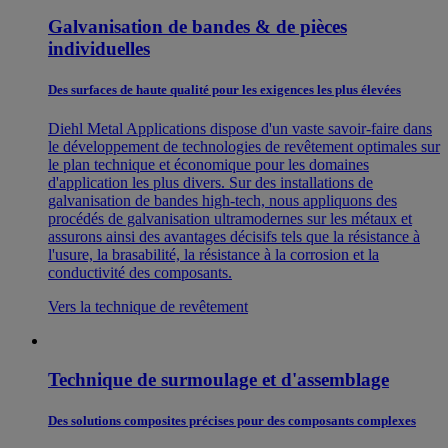
Galvanisation de bandes & de pièces
individuelles
Des surfaces de haute qualité pour les exigences les plus élevées
Diehl Metal Applications dispose d'un vaste savoir-faire dans
le développement de technologies de revêtement optimales sur
le plan technique et économique pour les domaines
d'application les plus divers. Sur des installations de
galvanisation de bandes high-tech, nous appliquons des
procédés de galvanisation ultramodernes sur les métaux et
assurons ainsi des avantages décisifs tels que la résistance à
l'usure, la brasabilité, la résistance à la corrosion et la
conductivité des composants.
Vers la technique de revêtement
Technique de surmoulage et d'assemblage
Des solutions composites précises pour des composants complexes