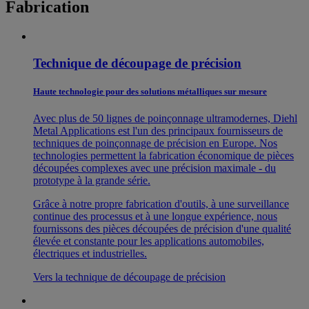
Fabrication
Technique de découpage de précision
Haute technologie pour des solutions métalliques sur mesure
Avec plus de 50 lignes de poinçonnage ultramodernes, Diehl
Metal Applications est l'un des principaux fournisseurs de
techniques de poinçonnage de précision en Europe. Nos
technologies permettent la fabrication économique de pièces
découpées complexes avec une précision maximale - du
prototype à la grande série.
Grâce à notre propre fabrication d'outils, à une surveillance
continue des processus et à une longue expérience, nous
fournissons des pièces découpées de précision d'une qualité
élevée et constante pour les applications automobiles,
électriques et industrielles.
Vers la technique de découpage de précision