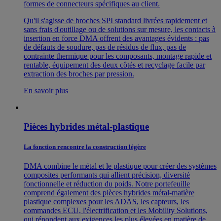
formes de connecteurs spécifiques au client.
Qu'il s'agisse de broches SPI standard livrées rapidement et
sans frais d'outillage ou de solutions sur mesure, les contacts à
insertion en force DMA offrent des avantages évidents : pas
de défauts de soudure, pas de résidus de flux, pas de
contrainte thermique pour les composants, montage rapide et
rentable, équipement des deux côtés et recyclage facile par
extraction des broches par pression.
En savoir plus
Pièces hybrides métal-plastique
La fonction rencontre la construction légère
DMA combine le métal et le plastique pour créer des systèmes
composites performants qui allient précision, diversité
fonctionnelle et réduction du poids. Notre portefeuille
comprend également des pièces hybrides métal-matière
plastique complexes pour les ADAS, les capteurs, les
commandes ECU, l'électrification et les Mobility Solutions,
qui répondent aux exigences les plus élevées en matière de