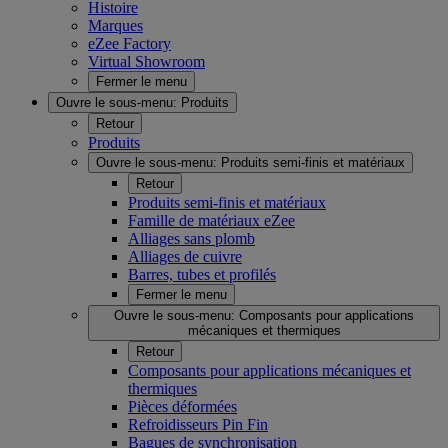
Histoire
Marques
eZee Factory
Virtual Showroom
Fermer le menu
Ouvre le sous-menu:
Produits
Retour
Produits
Ouvre le sous-menu:
Produits semi-finis et matériaux
Retour
Produits semi-finis et matériaux
Famille de matériaux eZee
Alliages sans plomb
Alliages de cuivre
Barres, tubes et profilés
Fermer le menu
Ouvre le sous-menu:
Composants pour applications
mécaniques et thermiques
Retour
Composants pour applications mécaniques et
thermiques
Pièces déformées
Refroidisseurs Pin Fin
Bagues de synchronisation