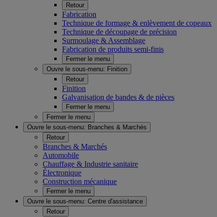
Retour
Fabrication
Technique de formage & enlèvement de copeaux
Technique de découpage de précision
Surmoulage & Assemblage
Fabrication de produits semi-finis
Fermer le menu
Ouvre le sous-menu:
Finition
Retour
Finition
Galvanisation de bandes & de pièces
Fermer le menu
Fermer le menu
Ouvre le sous-menu:
Branches & Marchés
Retour
Branches & Marchés
Automobile
Chauffage & Industrie sanitaire
Électronique
Construction mécanique
Fermer le menu
Ouvre le sous-menu:
Centre d'assistance
Retour