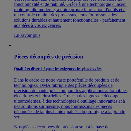
fonctionnalité et de fiabilité. Grâce à une technologie d'insert-
molding ultramoderne, à notre propre fabrication d'outils et à
un contrôle continu des processus, nous fournissons des
solutions durables et hautement fonctionnelles - parfaitement
adaptées à vos exigences.
En savoir plus
Pièces découpées de précision
Qualité et diversité pour les exigences les plus élevées
Dans le cadre de notre vaste portefeuille de produits et de
technologies, DMA fabrique des pièces découpées de
précision de haute précision pour les applications automobiles,
électriques et industrielles. Grâce à des lignes de découpe
ultramodernes, à des technologies d'outillage innovantes et à
des solutions sur mesure, nous fournissons des pièces
découpées de la plus haute qualité - du prototype à la grande
série.
Nos pièces découpées de précision sont à la base de