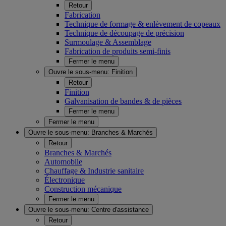
Retour
Fabrication
Technique de formage & enlèvement de copeaux
Technique de découpage de précision
Surmoulage & Assemblage
Fabrication de produits semi-finis
Fermer le menu
Ouvre le sous-menu:
Finition
Retour
Finition
Galvanisation de bandes & de pièces
Fermer le menu
Fermer le menu
Ouvre le sous-menu:
Branches & Marchés
Retour
Branches & Marchés
Automobile
Chauffage & Industrie sanitaire
Électronique
Construction mécanique
Fermer le menu
Ouvre le sous-menu:
Centre d'assistance
Retour