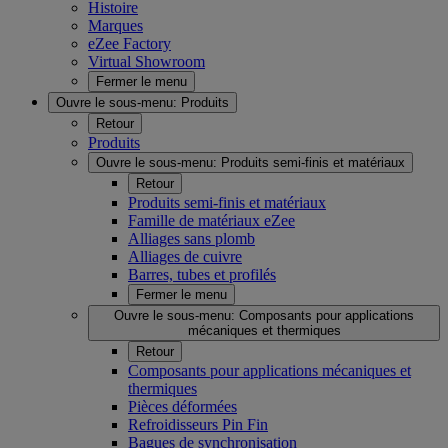
Histoire
Marques
eZee Factory
Virtual Showroom
Fermer le menu
Ouvre le sous-menu:
Produits
Retour
Produits
Ouvre le sous-menu:
Produits semi-finis et matériaux
Retour
Produits semi-finis et matériaux
Famille de matériaux eZee
Alliages sans plomb
Alliages de cuivre
Barres, tubes et profilés
Fermer le menu
Ouvre le sous-menu:
Composants pour applications
mécaniques et thermiques
Retour
Composants pour applications mécaniques et
thermiques
Pièces déformées
Refroidisseurs Pin Fin
Bagues de synchronisation