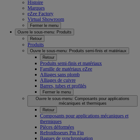
Histoire
Marques
eZee Factory
Virtual Showroom
Fermer le menu
Ouvre le sous-menu:
Produits
Retour
Produits
Ouvre le sous-menu:
Produits semi-finis et matériaux
Retour
Produits semi-finis et matériaux
Famille de matériaux eZee
Alliages sans plomb
Alliages de cuivre
Barres, tubes et profilés
Fermer le menu
Ouvre le sous-menu:
Composants pour applications
mécaniques et thermiques
Retour
Composants pour applications mécaniques et
thermiques
Pièces déformées
Refroidisseurs Pin Fin
Bagues de synchronisation