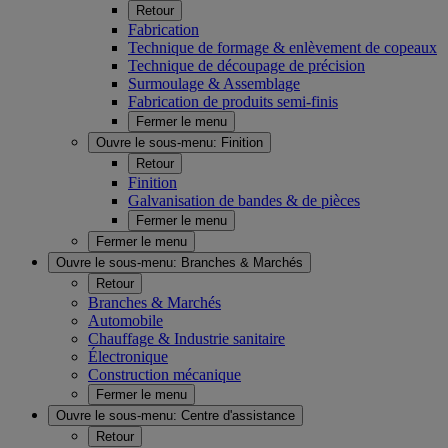
Retour
Fabrication
Technique de formage & enlèvement de copeaux
Technique de découpage de précision
Surmoulage & Assemblage
Fabrication de produits semi-finis
Fermer le menu
Ouvre le sous-menu:
Finition
Retour
Finition
Galvanisation de bandes & de pièces
Fermer le menu
Fermer le menu
Ouvre le sous-menu:
Branches & Marchés
Retour
Branches & Marchés
Automobile
Chauffage & Industrie sanitaire
Électronique
Construction mécanique
Fermer le menu
Ouvre le sous-menu:
Centre d'assistance
Retour