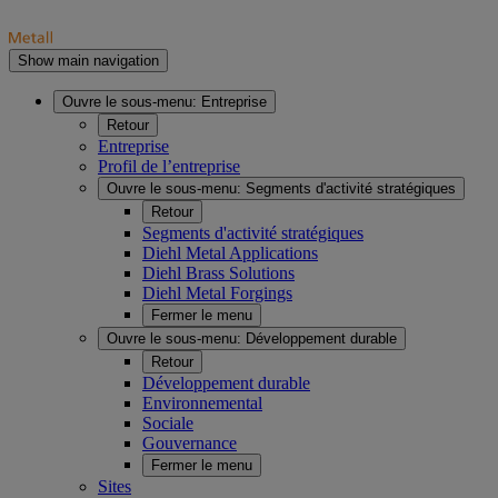
Show main navigation
Ouvre le sous-menu:
Entreprise
Retour
Entreprise
Profil de l’entreprise
Ouvre le sous-menu:
Segments d'activité stratégiques
Retour
Segments d'activité stratégiques
Diehl Metal Applications
Diehl Brass Solutions
Diehl Metal Forgings
Fermer le menu
Ouvre le sous-menu:
Développement durable
Retour
Développement durable
Environnemental
Sociale
Gouvernance
Fermer le menu
Sites