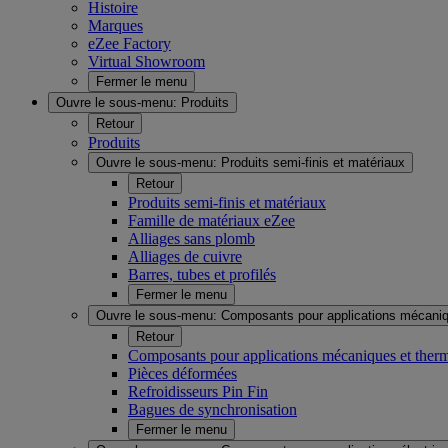
Histoire
Marques
eZee Factory
Virtual Showroom
Fermer le menu
Ouvre le sous-menu:
Produits
Retour
Produits
Ouvre le sous-menu:
Produits semi-finis et matériaux
Retour
Produits semi-finis et matériaux
Famille de matériaux eZee
Alliages sans plomb
Alliages de cuivre
Barres, tubes et profilés
Fermer le menu
Ouvre le sous-menu:
Composants pour applications mécaniq
Retour
Composants pour applications mécaniques et ther
Pièces déformées
Refroidisseurs Pin Fin
Bagues de synchronisation
Fermer le menu