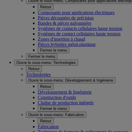
Ouvre le sous-menu:
Composants pour applications électriq
Retour
Composants pour applications électriques
Pièces découpées de précision
Bandes & pièces galvanisées
Systèmes de contacts cellulaires basse tension
Systèmes de contact cellulaires haute tension
Zones d'insertion à chaud
Pièces hybrides métal-plastique
Fermer le menu
Fermer le menu
Ouvre le sous-menu:
Technologies
Retour
Technologies
Ouvre le sous-menu:
Développement & Ingénierie
Retour
Développement & Ingénierie
Construction d'outils
Chaîne de production intégrée
Fermer le menu
Ouvre le sous-menu:
Fabrication
Retour
Fabrication
Technique de formage & enlèvement de copeaux