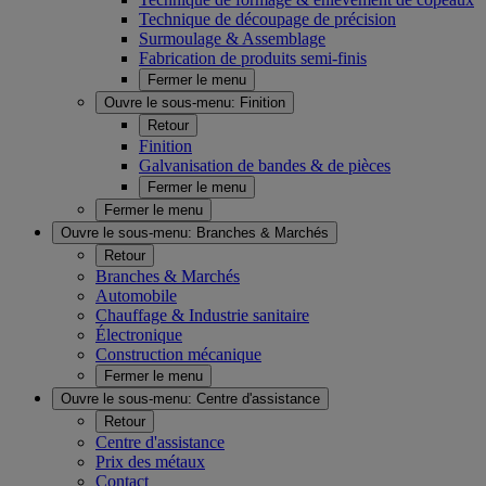
Technique de découpage de précision
Surmoulage & Assemblage
Fabrication de produits semi-finis
Fermer le menu
Ouvre le sous-menu:
Finition
Retour
Finition
Galvanisation de bandes & de pièces
Fermer le menu
Fermer le menu
Ouvre le sous-menu:
Branches & Marchés
Retour
Branches & Marchés
Automobile
Chauffage & Industrie sanitaire
Électronique
Construction mécanique
Fermer le menu
Ouvre le sous-menu:
Centre d'assistance
Retour
Centre d'assistance
Prix des métaux
Contact