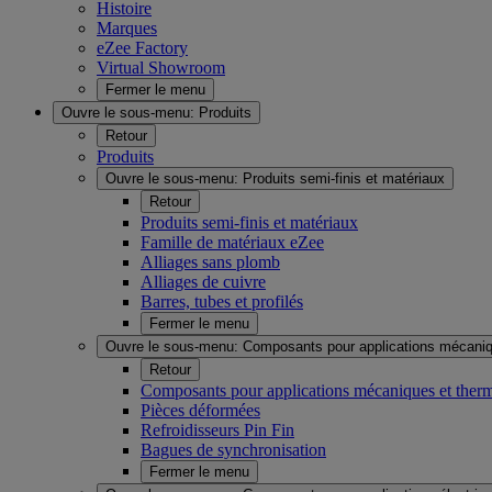
Histoire
Marques
eZee Factory
Virtual Showroom
Fermer le menu
Ouvre le sous-menu:
Produits
Retour
Produits
Ouvre le sous-menu:
Produits semi-finis et matériaux
Retour
Produits semi-finis et matériaux
Famille de matériaux eZee
Alliages sans plomb
Alliages de cuivre
Barres, tubes et profilés
Fermer le menu
Ouvre le sous-menu:
Composants pour applications mécaniq
Retour
Composants pour applications mécaniques et ther
Pièces déformées
Refroidisseurs Pin Fin
Bagues de synchronisation
Fermer le menu