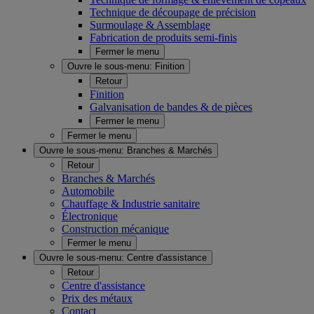
Technique de découpage de précision
Surmoulage & Assemblage
Fabrication de produits semi-finis
Fermer le menu
Ouvre le sous-menu:
Finition
Retour
Finition
Galvanisation de bandes & de pièces
Fermer le menu
Fermer le menu
Ouvre le sous-menu:
Branches & Marchés
Retour
Branches & Marchés
Automobile
Chauffage & Industrie sanitaire
Électronique
Construction mécanique
Fermer le menu
Ouvre le sous-menu:
Centre d'assistance
Retour
Centre d'assistance
Prix des métaux
Contact