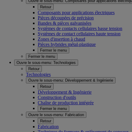
Ouvre le sous-menu:
Composants pour applications électriq
Retour
Composants pour applications électriques
Pièces découpées de précision
Bandes & pièces galvanisées
Systèmes de contacts cellulaires basse tension
Systèmes de contact cellulaires haute tension
Zones d'insertion à chaud
Pièces hybrides métal-plastique
Fermer le menu
Fermer le menu
Ouvre le sous-menu:
Technologies
Retour
Technologies
Ouvre le sous-menu:
Développement & Ingénierie
Retour
Développement & Ingénierie
Construction d'outils
Chaîne de production intégrée
Fermer le menu
Ouvre le sous-menu:
Fabrication
Retour
Fabrication
Technique de formage & enlèvement de copeaux