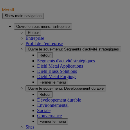
Show main navigation
Ouvre le sous-menu:
Entreprise
Retour
Entreprise
Profil de l’entreprise
Ouvre le sous-menu:
Segments d'activité stratégiques
Retour
Segments d'activité stratégiques
Diehl Metal Applications
Diehl Brass Solutions
Diehl Metal Forgings
Fermer le menu
Ouvre le sous-menu:
Développement durable
Retour
Développement durable
Environnemental
Sociale
Gouvernance
Fermer le menu
Sites