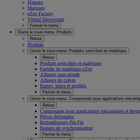
Histoire
Marques
eZee Factory
Virtual Showroom
Fermer le menu
Ouvre le sous-menu:
Produits
Retour
Produits
Ouvre le sous-menu:
Produits semi-finis et matériaux
Retour
Produits semi-finis et matériaux
Famille de matériaux eZee
Alliages sans plomb
Alliages de cuivre
Barres, tubes et profilés
Fermer le menu
Ouvre le sous-menu:
Composants pour applications mécaniq
Retour
Composants pour applications mécaniques et ther
Pièces déformées
Refroidisseurs Pin Fin
Bagues de synchronisation
Fermer le menu