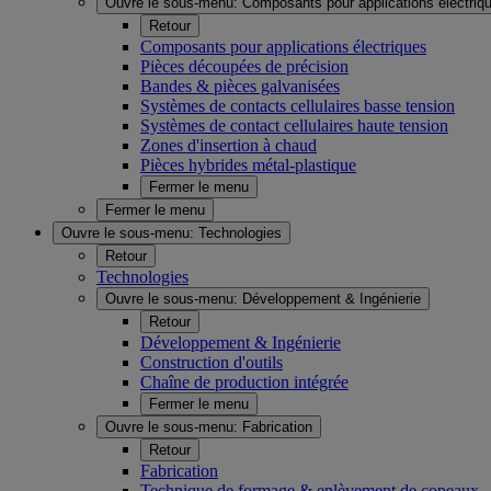
Ouvre le sous-menu:
Composants pour applications électriq
Retour
Composants pour applications électriques
Pièces découpées de précision
Bandes & pièces galvanisées
Systèmes de contacts cellulaires basse tension
Systèmes de contact cellulaires haute tension
Zones d'insertion à chaud
Pièces hybrides métal-plastique
Fermer le menu
Fermer le menu
Ouvre le sous-menu:
Technologies
Retour
Technologies
Ouvre le sous-menu:
Développement & Ingénierie
Retour
Développement & Ingénierie
Construction d'outils
Chaîne de production intégrée
Fermer le menu
Ouvre le sous-menu:
Fabrication
Retour
Fabrication
Technique de formage & enlèvement de copeaux