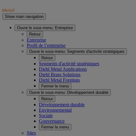
Show main navigation
Ouvre le sous-menu:
Entreprise
Retour
Entreprise
Profil de l’entreprise
Ouvre le sous-menu:
Segments d'activité stratégiques
Retour
Segments d'activité stratégiques
Diehl Metal Applications
Diehl Brass Solutions
Diehl Metal Forgings
Fermer le menu
Ouvre le sous-menu:
Développement durable
Retour
Développement durable
Environnemental
Sociale
Gouvernance
Fermer le menu
Sites