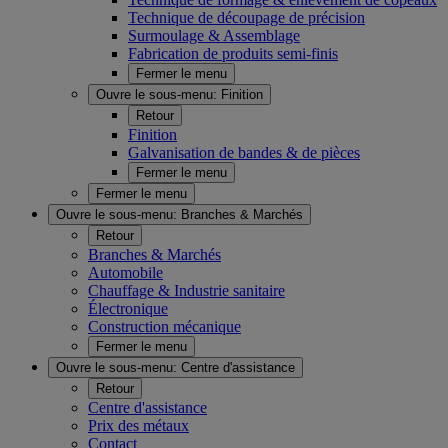
Technique de découpage de précision
Surmoulage & Assemblage
Fabrication de produits semi-finis
Fermer le menu
Ouvre le sous-menu:
Finition
Retour
Finition
Galvanisation de bandes & de pièces
Fermer le menu
Fermer le menu
Ouvre le sous-menu:
Branches & Marchés
Retour
Branches & Marchés
Automobile
Chauffage & Industrie sanitaire
Électronique
Construction mécanique
Fermer le menu
Ouvre le sous-menu:
Centre d'assistance
Retour
Centre d'assistance
Prix des métaux
Contact