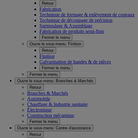
Retour
Fabrication
Technique de formage & enlèvement de copeaux
Technique de découpage de précision
Surmoulage & Assemblage
Fabrication de produits semi-finis
Fermer le menu
Ouvre le sous-menu:
Finition
Retour
Finition
Galvanisation de bandes & de pièces
Fermer le menu
Fermer le menu
Ouvre le sous-menu:
Branches & Marchés
Retour
Branches & Marchés
Automobile
Chauffage & Industrie sanitaire
Électronique
Construction mécanique
Fermer le menu
Ouvre le sous-menu:
Centre d'assistance
Retour