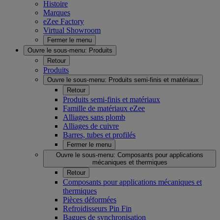
Histoire
Marques
eZee Factory
Virtual Showroom
Fermer le menu
Ouvre le sous-menu:
Produits
Retour
Produits
Ouvre le sous-menu:
Produits semi-finis et matériaux
Retour
Produits semi-finis et matériaux
Famille de matériaux eZee
Alliages sans plomb
Alliages de cuivre
Barres, tubes et profilés
Fermer le menu
Ouvre le sous-menu:
Composants pour applications
mécaniques et thermiques
Retour
Composants pour applications mécaniques et
thermiques
Pièces déformées
Refroidisseurs Pin Fin
Bagues de synchronisation