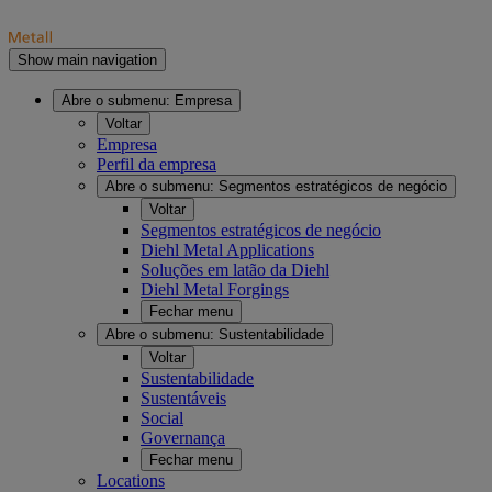
Show main navigation
Abre o submenu:
Empresa
Voltar
Empresa
Perfil da empresa
Abre o submenu:
Segmentos estratégicos de negócio
Voltar
Segmentos estratégicos de negócio
Diehl Metal Applications
Soluções em latão da Diehl
Diehl Metal Forgings
Fechar menu
Abre o submenu:
Sustentabilidade
Voltar
Sustentabilidade
Sustentáveis
Social
Governança
Fechar menu
Locations