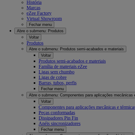
História
Marcas
eZee Factory
Virtual Showroom
Fechar menu
Abre o submenu:
Produtos
Voltar
Produtos
Abre o submenu:
Produtos semi-acabados e materiais
Voltar
Produtos semi-acabados e materiais
Família de materiais eZee
Ligas sem chumbo
Ligas de cobre
Barras, tubos, perfis
Fechar menu
Abre o submenu:
Componentes para aplicações mecânicas 
Voltar
Componentes para aplicações mecânicas e térmica
Peças conformadas
Dissipadores Pin Fin
Anéis sincronizadores
Fechar menu