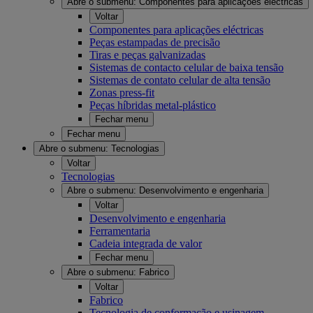
Abre o submenu:
Componentes para aplicações eléctricas
Voltar
Componentes para aplicações eléctricas
Peças estampadas de precisão
Tiras e peças galvanizadas
Sistemas de contacto celular de baixa tensão
Sistemas de contato celular de alta tensão
Zonas press-fit
Peças híbridas metal-plástico
Fechar menu
Fechar menu
Abre o submenu:
Tecnologias
Voltar
Tecnologias
Abre o submenu:
Desenvolvimento e engenharia
Voltar
Desenvolvimento e engenharia
Ferramentaria
Cadeia integrada de valor
Fechar menu
Abre o submenu:
Fabrico
Voltar
Fabrico
Tecnologia de conformação e usinagem