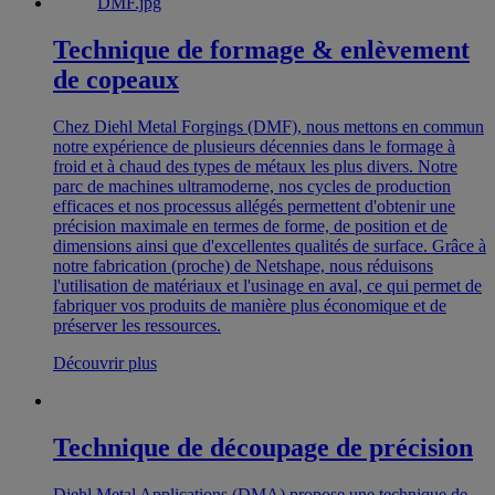
Technique de formage & enlèvement
de copeaux
Chez Diehl Metal Forgings (DMF), nous mettons en commun
notre expérience de plusieurs décennies dans le formage à
froid et à chaud des types de métaux les plus divers. Notre
parc de machines ultramoderne, nos cycles de production
efficaces et nos processus allégés permettent d'obtenir une
précision maximale en termes de forme, de position et de
dimensions ainsi que d'excellentes qualités de surface. Grâce à
notre fabrication (proche) de Netshape, nous réduisons
l'utilisation de matériaux et l'usinage en aval, ce qui permet de
fabriquer vos produits de manière plus économique et de
préserver les ressources.
Découvrir plus
Technique de découpage de précision
Diehl Metal Applications (DMA) propose une technique de