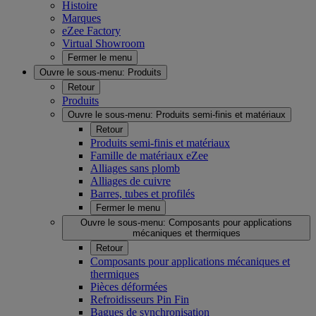
Histoire
Marques
eZee Factory
Virtual Showroom
Fermer le menu
Ouvre le sous-menu:
Produits
Retour
Produits
Ouvre le sous-menu:
Produits semi-finis et matériaux
Retour
Produits semi-finis et matériaux
Famille de matériaux eZee
Alliages sans plomb
Alliages de cuivre
Barres, tubes et profilés
Fermer le menu
Ouvre le sous-menu:
Composants pour applications
mécaniques et thermiques
Retour
Composants pour applications mécaniques et
thermiques
Pièces déformées
Refroidisseurs Pin Fin
Bagues de synchronisation