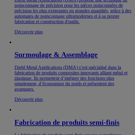
poinçonnage de précision pour les pièces poinçonnées de
précision les plus exigeantes en grandes quantités, grâce à des
automates de poinçonnage ultramodernes et à sa propre
fabrication et construction d'outils.
Découvrir plus
Surmoulage & Assemblage
Diehl Metal Applications (DMA) s’est spécialisé dans la
fabrication de produits composites innovants alliant métal et
plastique. Ils permettent d’intégrer des fonctions plus
simplement, d’économiser du poids et présentent des
avantages.
Découvrir plus
Fabrication de produits semi-finis