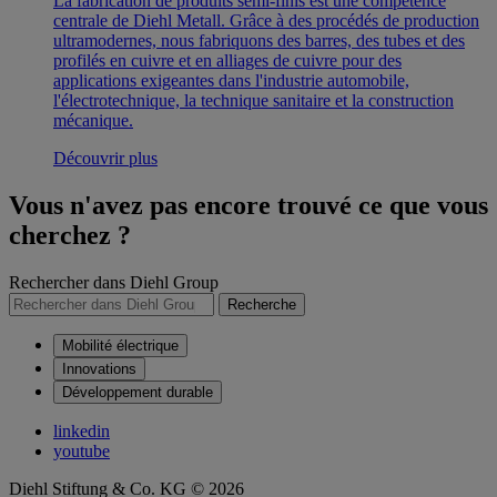
La fabrication de produits semi-finis est une compétence
centrale de Diehl Metall. Grâce à des procédés de production
ultramodernes, nous fabriquons des barres, des tubes et des
profilés en cuivre et en alliages de cuivre pour des
applications exigeantes dans l'industrie automobile,
l'électrotechnique, la technique sanitaire et la construction
mécanique.
Découvrir plus
Vous n'avez pas encore trouvé ce que vous
cherchez ?
Rechercher dans Diehl Group
Recherche
Mobilité électrique
Innovations
Développement durable
linkedin
youtube
Diehl Stiftung & Co. KG © 2026