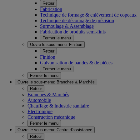
Retour
Fabrication
Technique de formage & enlèvement de copeaux
Technique de découpage de précision
Surmoulage & Assemblage
Fabrication de produits semi-finis
Fermer le menu
Ouvre le sous-menu:
Finition
Retour
Finition
Galvanisation de bandes & de pièces
Fermer le menu
Fermer le menu
Ouvre le sous-menu:
Branches & Marchés
Retour
Branches & Marchés
Automobile
Chauffage & Industrie sanitaire
Électronique
Construction mécanique
Fermer le menu
Ouvre le sous-menu:
Centre d'assistance
Retour