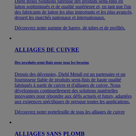
Diehl Brass Solutions fabrique des produits semi-finis en
laiton sophistiqués et de qualité supérieure et, en tant que l'un
des fabricants de laiton les plus importants et les plus avancés,
dessert les marchés nationaux et internationaux.
Découvrez notre gamme de barres, de tubes et de profilés.
ALLIAGES DE CUIVRE
Des produits semi-finis pour tous les besoins
Depuis des décennies, Diehl Metall est un partenaire et un
fournisseur fiable de produits semi-finis de haute qualité
fabriqués à partir de cuivre et d'alliages de cuivre. Nous
développons continuellement des solutions matérielles
innovantes pour répondre aux défis actuels et futurs, adaptées
aux exigences spécifiques de presque toutes les applications.
Découvrez notre portefeuille de tous les alliages de cuivre
ALLIAGES SANS PLOMB