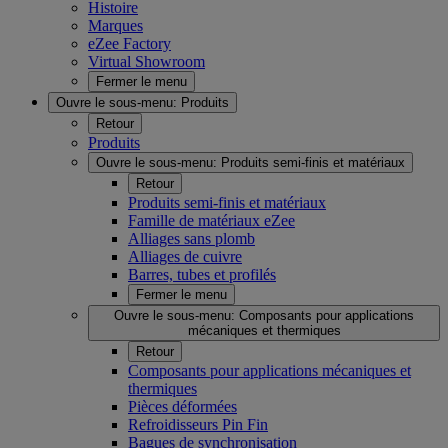
Histoire
Marques
eZee Factory
Virtual Showroom
Fermer le menu
Ouvre le sous-menu:
Produits
Retour
Produits
Ouvre le sous-menu:
Produits semi-finis et matériaux
Retour
Produits semi-finis et matériaux
Famille de matériaux eZee
Alliages sans plomb
Alliages de cuivre
Barres, tubes et profilés
Fermer le menu
Ouvre le sous-menu:
Composants pour applications
mécaniques et thermiques
Retour
Composants pour applications mécaniques et
thermiques
Pièces déformées
Refroidisseurs Pin Fin
Bagues de synchronisation