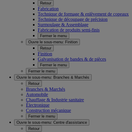
Retour
Fabrication
Technique de formage & enlèvement de copeaux
Technique de découpage de précision
Surmoulage & Assemblage
Fabrication de produits semi-finis
Fermer le menu
Ouvre le sous-menu:
Finition
Retour
Finition
Galvanisation de bandes & de pièces
Fermer le menu
Fermer le menu
Ouvre le sous-menu:
Branches & Marchés
Retour
Branches & Marchés
Automobile
Chauffage & Industrie sanitaire
Électronique
Construction mécanique
Fermer le menu
Ouvre le sous-menu:
Centre d'assistance
Retour