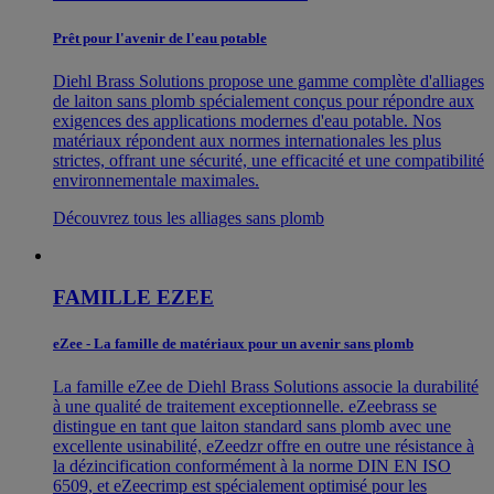
Prêt pour l'avenir de l'eau potable
Diehl Brass Solutions propose une gamme complète d'alliages
de laiton sans plomb spécialement conçus pour répondre aux
exigences des applications modernes d'eau potable. Nos
matériaux répondent aux normes internationales les plus
strictes, offrant une sécurité, une efficacité et une compatibilité
environnementale maximales.
Découvrez tous les alliages sans plomb
FAMILLE EZEE
eZee - La famille de matériaux pour un avenir sans plomb
La famille eZee de Diehl Brass Solutions associe la durabilité
à une qualité de traitement exceptionnelle. eZeebrass se
distingue en tant que laiton standard sans plomb avec une
excellente usinabilité, eZeedzr offre en outre une résistance à
la dézincification conformément à la norme DIN EN ISO
6509, et eZeecrimp est spécialement optimisé pour les