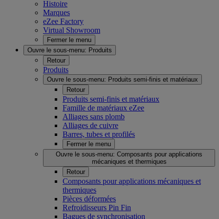
Histoire
Marques
eZee Factory
Virtual Showroom
Fermer le menu
Ouvre le sous-menu:
Produits
Retour
Produits
Ouvre le sous-menu:
Produits semi-finis et matériaux
Retour
Produits semi-finis et matériaux
Famille de matériaux eZee
Alliages sans plomb
Alliages de cuivre
Barres, tubes et profilés
Fermer le menu
Ouvre le sous-menu:
Composants pour applications
mécaniques et thermiques
Retour
Composants pour applications mécaniques et
thermiques
Pièces déformées
Refroidisseurs Pin Fin
Bagues de synchronisation