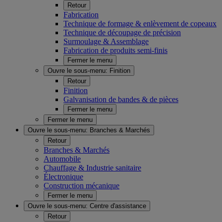
Retour
Fabrication
Technique de formage & enlèvement de copeaux
Technique de découpage de précision
Surmoulage & Assemblage
Fabrication de produits semi-finis
Fermer le menu
Ouvre le sous-menu:
Finition
Retour
Finition
Galvanisation de bandes & de pièces
Fermer le menu
Fermer le menu
Ouvre le sous-menu:
Branches & Marchés
Retour
Branches & Marchés
Automobile
Chauffage & Industrie sanitaire
Électronique
Construction mécanique
Fermer le menu
Ouvre le sous-menu:
Centre d'assistance
Retour