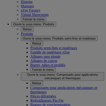
Histoire
Marques
eZee Factory
Virtual Showroom
Fermer le menu
Ouvre le sous-menu:
Produits
Retour
Produits
Ouvre le sous-menu:
Produits semi-finis et matériaux
Retour
Produits semi-finis et matériaux
Famille de matériaux eZee
Alliages sans plomb
Alliages de cuivre
Barres, tubes et profilés
Fermer le menu
Ouvre le sous-menu:
Composants pour applications
mécaniques et thermiques
Retour
Composants pour applications mécaniques et
thermiques
Pièces déformées
Refroidisseurs Pin Fin
Bagues de synchronisation