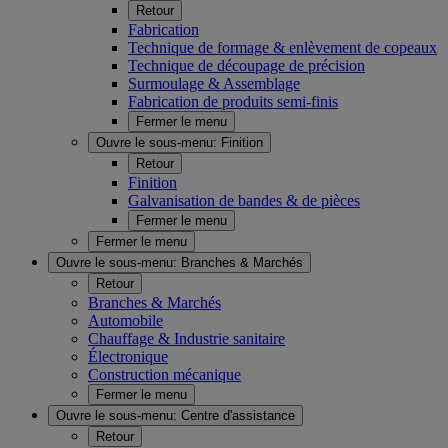
Retour
Fabrication
Technique de formage & enlèvement de copeaux
Technique de découpage de précision
Surmoulage & Assemblage
Fabrication de produits semi-finis
Fermer le menu
Ouvre le sous-menu:
Finition
Retour
Finition
Galvanisation de bandes & de pièces
Fermer le menu
Fermer le menu
Ouvre le sous-menu:
Branches & Marchés
Retour
Branches & Marchés
Automobile
Chauffage & Industrie sanitaire
Électronique
Construction mécanique
Fermer le menu
Ouvre le sous-menu:
Centre d'assistance
Retour