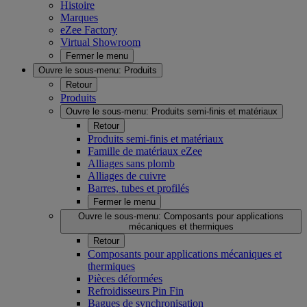
Histoire
Marques
eZee Factory
Virtual Showroom
Fermer le menu
Ouvre le sous-menu:
Produits
Retour
Produits
Ouvre le sous-menu:
Produits semi-finis et matériaux
Retour
Produits semi-finis et matériaux
Famille de matériaux eZee
Alliages sans plomb
Alliages de cuivre
Barres, tubes et profilés
Fermer le menu
Ouvre le sous-menu:
Composants pour applications
mécaniques et thermiques
Retour
Composants pour applications mécaniques et
thermiques
Pièces déformées
Refroidisseurs Pin Fin
Bagues de synchronisation