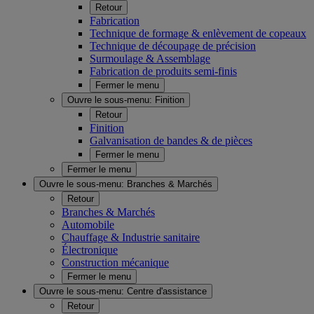
Retour
Fabrication
Technique de formage & enlèvement de copeaux
Technique de découpage de précision
Surmoulage & Assemblage
Fabrication de produits semi-finis
Fermer le menu
Ouvre le sous-menu:
Finition
Retour
Finition
Galvanisation de bandes & de pièces
Fermer le menu
Fermer le menu
Ouvre le sous-menu:
Branches & Marchés
Retour
Branches & Marchés
Automobile
Chauffage & Industrie sanitaire
Électronique
Construction mécanique
Fermer le menu
Ouvre le sous-menu:
Centre d'assistance
Retour