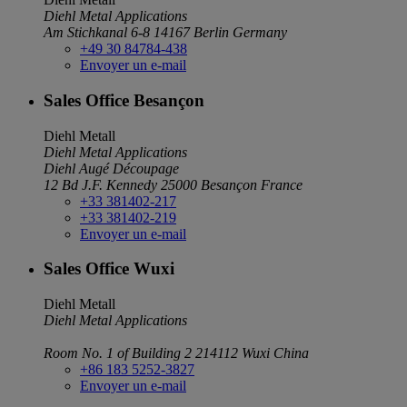
Diehl Metal Applications
Am Stichkanal 6-8
14167 Berlin
Germany
+49 30 84784-438
Envoyer un e-mail
Sales Office Besançon
Diehl Metall
Diehl Metal Applications
Diehl Augé Découpage
12 Bd J.F. Kennedy
25000 Besançon
France
+33 381402-217
+33 381402-219
Envoyer un e-mail
Sales Office Wuxi
Diehl Metall
Diehl Metal Applications
Room No. 1 of Building 2
214112 Wuxi
China
+86 183 5252-3827
Envoyer un e-mail