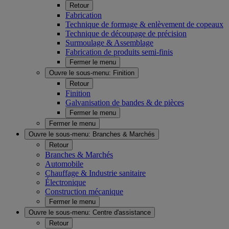
Retour
Fabrication
Technique de formage & enlèvement de copeaux
Technique de découpage de précision
Surmoulage & Assemblage
Fabrication de produits semi-finis
Fermer le menu
Ouvre le sous-menu:
Finition
Retour
Finition
Galvanisation de bandes & de pièces
Fermer le menu
Fermer le menu
Ouvre le sous-menu:
Branches & Marchés
Retour
Branches & Marchés
Automobile
Chauffage & Industrie sanitaire
Électronique
Construction mécanique
Fermer le menu
Ouvre le sous-menu:
Centre d'assistance
Retour