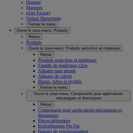
Histoire
Marques
eZee Factory
Virtual Showroom
Fermer le menu
Ouvre le sous-menu:
Produits
Retour
Produits
Ouvre le sous-menu:
Produits semi-finis et matériaux
Retour
Produits semi-finis et matériaux
Famille de matériaux eZee
Alliages sans plomb
Alliages de cuivre
Barres, tubes et profilés
Fermer le menu
Ouvre le sous-menu:
Composants pour applications
mécaniques et thermiques
Retour
Composants pour applications mécaniques et
thermiques
Pièces déformées
Refroidisseurs Pin Fin
Bagues de synchronisation