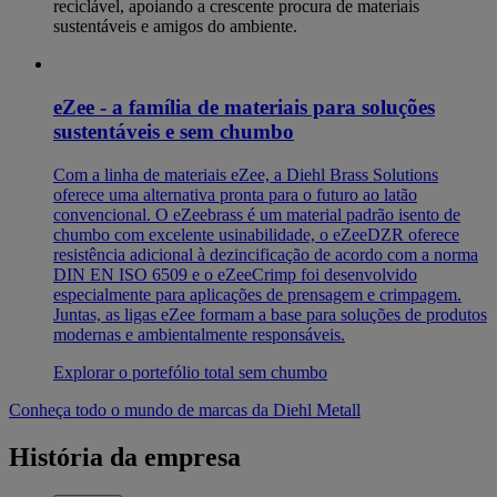
reciclável, apoiando a crescente procura de materiais
sustentáveis e amigos do ambiente.
eZee - a família de materiais para soluções
sustentáveis e sem chumbo
Com a linha de materiais eZee, a Diehl Brass Solutions
oferece uma alternativa pronta para o futuro ao latão
convencional. O eZeebrass é um material padrão isento de
chumbo com excelente usinabilidade, o eZeeDZR oferece
resistência adicional à dezincificação de acordo com a norma
DIN EN ISO 6509 e o eZeeCrimp foi desenvolvido
especialmente para aplicações de prensagem e crimpagem.
Juntas, as ligas eZee formam a base para soluções de produtos
modernas e ambientalmente responsáveis.
Explorar o portefólio total sem chumbo
Conheça todo o mundo de marcas da Diehl Metall
História da empresa