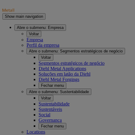
Show main navigation
Abre o submenu:
Empresa
Voltar
Empresa
Perfil da empresa
Abre o submenu:
Segmentos estratégicos de negócio
Voltar
Segmentos estratégicos de negócio
Diehl Metal Applications
Soluções em latão da Diehl
Diehl Metal Forgings
Fechar menu
Abre o submenu:
Sustentabilidade
Voltar
Sustentabilidade
Sustentáveis
Social
Governança
Fechar menu
Locations