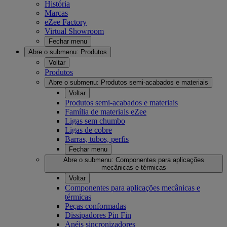
História
Marcas
eZee Factory
Virtual Showroom
Fechar menu
Abre o submenu:
Produtos
Voltar
Produtos
Abre o submenu:
Produtos semi-acabados e materiais
Voltar
Produtos semi-acabados e materiais
Família de materiais eZee
Ligas sem chumbo
Ligas de cobre
Barras, tubos, perfis
Fechar menu
Abre o submenu:
Componentes para aplicações
mecânicas e térmicas
Voltar
Componentes para aplicações mecânicas e
térmicas
Peças conformadas
Dissipadores Pin Fin
Anéis sincronizadores