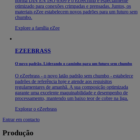
norma DIN EN ISO 6509 e o eZeecrimp é especialmente
otimizado para conexões crimpadas e prensadas. Juntos, os
materiais eZee estabelecem novos padrões para um futuro sem
chumbo.
Explore a família eZee
EZEEBRASS
O novo padrão. Liderando o caminho para um futuro sem chumbo
O eZeebrass - o novo latão padrão sem chumbo - estabelece
padrões de referência hoje e atende aos requisitos
regulamentares de amanhã. A sua composição optimizada
garante uma excelente maquinabilidade e desempenho de
processamento, mantendo um baixo teor de cobre na liga.
Explorar o eZeebrass
Entrar em contacto
Produção