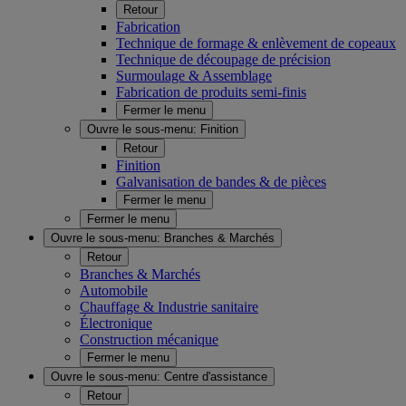
Retour
Fabrication
Technique de formage & enlèvement de copeaux
Technique de découpage de précision
Surmoulage & Assemblage
Fabrication de produits semi-finis
Fermer le menu
Ouvre le sous-menu:
Finition
Retour
Finition
Galvanisation de bandes & de pièces
Fermer le menu
Fermer le menu
Ouvre le sous-menu:
Branches & Marchés
Retour
Branches & Marchés
Automobile
Chauffage & Industrie sanitaire
Électronique
Construction mécanique
Fermer le menu
Ouvre le sous-menu:
Centre d'assistance
Retour