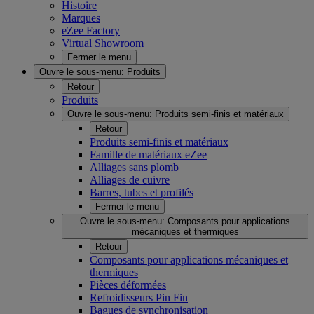
Histoire
Marques
eZee Factory
Virtual Showroom
Fermer le menu
Ouvre le sous-menu:
Produits
Retour
Produits
Ouvre le sous-menu:
Produits semi-finis et matériaux
Retour
Produits semi-finis et matériaux
Famille de matériaux eZee
Alliages sans plomb
Alliages de cuivre
Barres, tubes et profilés
Fermer le menu
Ouvre le sous-menu:
Composants pour applications
mécaniques et thermiques
Retour
Composants pour applications mécaniques et
thermiques
Pièces déformées
Refroidisseurs Pin Fin
Bagues de synchronisation