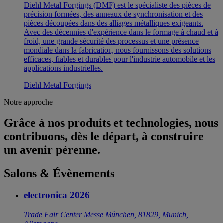
Diehl Metal Forgings (DMF) est le spécialiste des pièces de
précision formées, des anneaux de synchronisation et des
pièces découpées dans des alliages métalliques exigeants.
Avec des décennies d'expérience dans le formage à chaud et à
froid, une grande sécurité des processus et une présence
mondiale dans la fabrication, nous fournissons des solutions
efficaces, fiables et durables pour l'industrie automobile et les
applications industrielles.
Diehl Metal Forgings
Notre approche
Grâce à nos produits et technologies, nous
contribuons, dès le départ, à construire
un avenir pérenne.
Salons & Évènements
electronica 2026
Trade Fair Center Messe München, 81829, Munich,