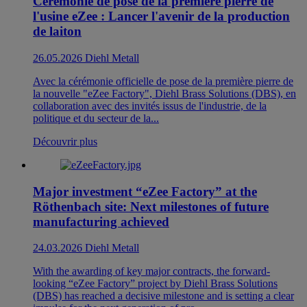
Cérémonie de pose de la première pierre de
l'usine eZee : Lancer l'avenir de la production
de laiton
26.05.2026
Diehl Metall
Avec la cérémonie officielle de pose de la première pierre de
la nouvelle "eZee Factory", Diehl Brass Solutions (DBS), en
collaboration avec des invités issus de l'industrie, de la
politique et du secteur de la...
Découvrir plus
Major investment “eZee Factory” at the
Röthenbach site: Next milestones of future
manufacturing achieved
24.03.2026
Diehl Metall
With the awarding of key major contracts, the forward-
looking “eZee Factory” project by Diehl Brass Solutions
(DBS) has reached a decisive milestone and is setting a clear