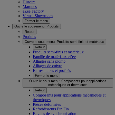
Histoire
Marques
eZee Factory
Virtual Showroom
Fermer le menu
Ouvre le sous-menu:
Produits
Retour
Produits
Ouvre le sous-menu:
Produits semi-finis et matériaux
Retour
Produits semi-finis et matériaux
Famille de matériaux eZee
Alliages sans plomb
Alliages de cuivre
Barres, tubes et profilés
Fermer le menu
Ouvre le sous-menu:
Composants pour applications
mécaniques et thermiques
Retour
Composants pour applications mécaniques et
thermiques
Pièces déformées
Refroidisseurs Pin Fin
Bagues de synchronisation