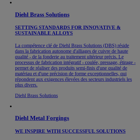
Diehl Brass Solutions
SETTING STANDARDS FOR INNOVATIVE &
SUSTAINABLE ALLOYS
La compétence clé de Diehl Brass Solutions (DBS) réside
dans la fabrication autonome d'alliages de cuivre de haute
qualité - de la fonderie au traitement ultérieur précis. Le
processus de fabrication intégratif - coulée, pressage, étirage -
permet de réaliser des produits semi-finis d'une qualité de
matériau et d'une précision de forme exceptionnelles, qui
répondent aux exigences élevées des secteurs industriels les
plus divers.
Diehl Brass Solutions
Diehl Metal Forgings
WE INSPIRE WITH SUCCESSFUL SOLUTIONS