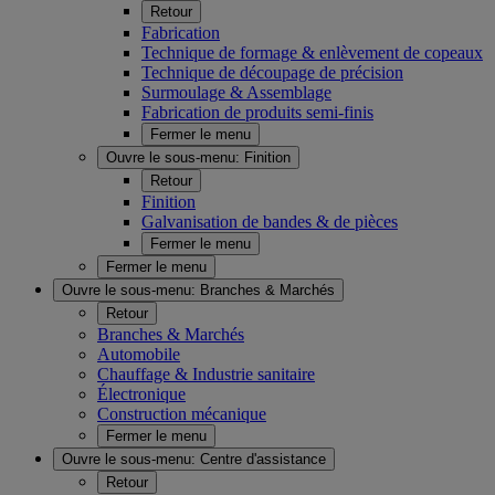
Retour
Fabrication
Technique de formage & enlèvement de copeaux
Technique de découpage de précision
Surmoulage & Assemblage
Fabrication de produits semi-finis
Fermer le menu
Ouvre le sous-menu:
Finition
Retour
Finition
Galvanisation de bandes & de pièces
Fermer le menu
Fermer le menu
Ouvre le sous-menu:
Branches & Marchés
Retour
Branches & Marchés
Automobile
Chauffage & Industrie sanitaire
Électronique
Construction mécanique
Fermer le menu
Ouvre le sous-menu:
Centre d'assistance
Retour