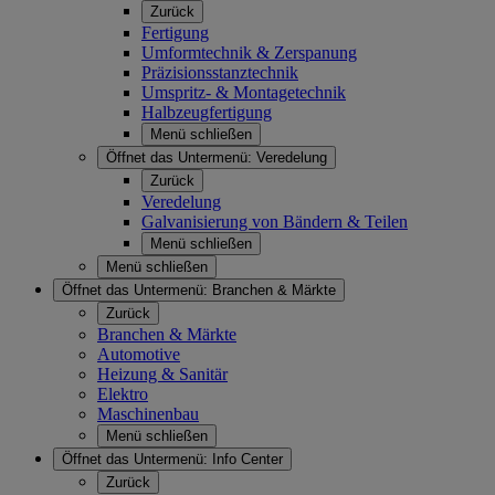
Zurück
Fertigung
Umformtechnik & Zerspanung
Präzisionsstanztechnik
Umspritz- & Montagetechnik
Halbzeugfertigung
Menü schließen
Öffnet das Untermenü:
Veredelung
Zurück
Veredelung
Galvanisierung von Bändern & Teilen
Menü schließen
Menü schließen
Öffnet das Untermenü:
Branchen & Märkte
Zurück
Branchen & Märkte
Automotive
Heizung & Sanitär
Elektro
Maschinenbau
Menü schließen
Öffnet das Untermenü:
Info Center
Zurück