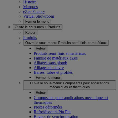
Histoire
Marques
eZee Factory
Virtual Showroom
Fermer le menu
Ouvre le sous-menu:
Produits
Retour
Produits
Ouvre le sous-menu:
Produits semi-finis et matériaux
Retour
Produits semi-finis et matériaux
Famille de matériaux eZee
Alliages sans plomb
Alliages de cuivre
Barres, tubes et profilés
Fermer le menu
Ouvre le sous-menu:
Composants pour applications
mécaniques et thermiques
Retour
Composants pour applications mécaniques et
thermiques
Pièces déformées
Refroidisseurs Pin Fin
Bagues de synchronisation