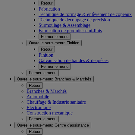
Retour
Fabrication
Technique de formage & enlèvement de copeaux
Technique de découpage de précision
Surmoulage & Assemblage
Fabrication de produits semi-finis
Fermer le menu
Ouvre le sous-menu:
Finition
Retour
Finition
Galvanisation de bandes & de pièces
Fermer le menu
Fermer le menu
Ouvre le sous-menu:
Branches & Marchés
Retour
Branches & Marchés
Automobile
Chauffage & Industrie sanitaire
Électronique
Construction mécanique
Fermer le menu
Ouvre le sous-menu:
Centre d'assistance
Retour