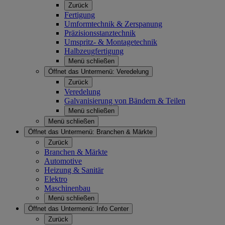
Zurück
Fertigung
Umformtechnik & Zerspanung
Präzisionsstanztechnik
Umspritz- & Montagetechnik
Halbzeugfertigung
Menü schließen
Öffnet das Untermenü:
Veredelung
Zurück
Veredelung
Galvanisierung von Bändern & Teilen
Menü schließen
Menü schließen
Öffnet das Untermenü:
Branchen & Märkte
Zurück
Branchen & Märkte
Automotive
Heizung & Sanitär
Elektro
Maschinenbau
Menü schließen
Öffnet das Untermenü:
Info Center
Zurück