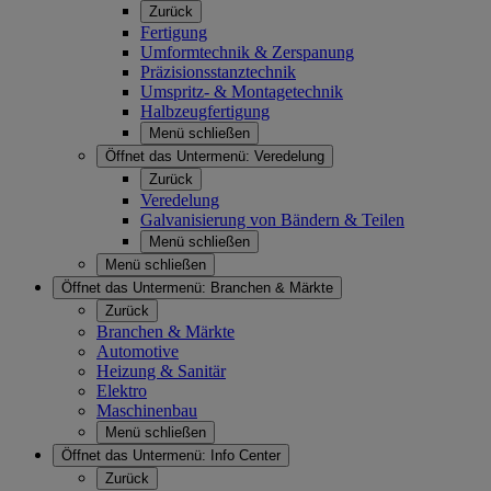
Zurück
Fertigung
Umformtechnik & Zerspanung
Präzisionsstanztechnik
Umspritz- & Montagetechnik
Halbzeugfertigung
Menü schließen
Öffnet das Untermenü:
Veredelung
Zurück
Veredelung
Galvanisierung von Bändern & Teilen
Menü schließen
Menü schließen
Öffnet das Untermenü:
Branchen & Märkte
Zurück
Branchen & Märkte
Automotive
Heizung & Sanitär
Elektro
Maschinenbau
Menü schließen
Öffnet das Untermenü:
Info Center
Zurück