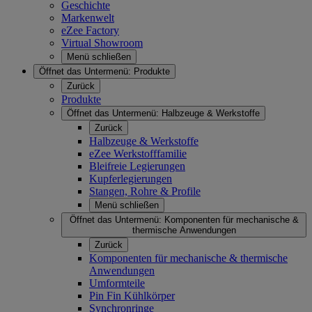
Geschichte
Markenwelt
eZee Factory
Virtual Showroom
Menü schließen
Öffnet das Untermenü:
Produkte
Zurück
Produkte
Öffnet das Untermenü:
Halbzeuge & Werkstoffe
Zurück
Halbzeuge & Werkstoffe
eZee Werkstofffamilie
Bleifreie Legierungen
Kupferlegierungen
Stangen, Rohre & Profile
Menü schließen
Öffnet das Untermenü:
Komponenten für mechanische &
thermische Anwendungen
Zurück
Komponenten für mechanische & thermische
Anwendungen
Umformteile
Pin Fin Kühlkörper
Synchronringe