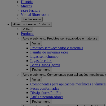
História
Marcas
eZee Factory
Virtual Showroom
Fechar menu
Abre o submenu:
Produtos
Voltar
Produtos
Abre o submenu:
Produtos semi-acabados e materiais
Voltar
Produtos semi-acabados e materiais
Família de materiais eZee
Ligas sem chumbo
Ligas de cobre
Barras, tubos, perfis
Fechar menu
Abre o submenu:
Componentes para aplicações mecânicas 
Voltar
Componentes para aplicações mecânicas e térmica
Peças conformadas
Dissipadores Pin Fin
Anéis sincronizadores
Fechar menu