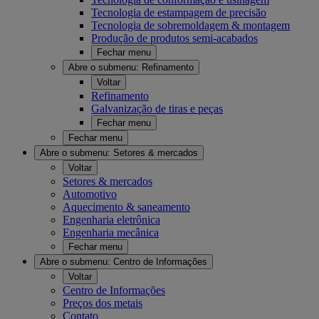
Tecnologia de estampagem de precisão
Tecnologia de sobremoldagem & montagem
Produção de produtos semi-acabados
Fechar menu
Abre o submenu:
Refinamento
Voltar
Refinamento
Galvanização de tiras e peças
Fechar menu
Fechar menu
Abre o submenu:
Setores & mercados
Voltar
Setores & mercados
Automotivo
Aquecimento & saneamento
Engenharia eletrônica
Engenharia mecânica
Fechar menu
Abre o submenu:
Centro de Informações
Voltar
Centro de Informações
Preços dos metais
Contato