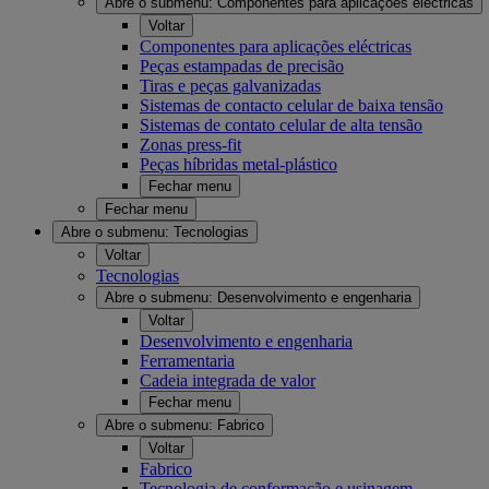
Abre o submenu:
Componentes para aplicações eléctricas
Voltar
Componentes para aplicações eléctricas
Peças estampadas de precisão
Tiras e peças galvanizadas
Sistemas de contacto celular de baixa tensão
Sistemas de contato celular de alta tensão
Zonas press-fit
Peças híbridas metal-plástico
Fechar menu
Fechar menu
Abre o submenu:
Tecnologias
Voltar
Tecnologias
Abre o submenu:
Desenvolvimento e engenharia
Voltar
Desenvolvimento e engenharia
Ferramentaria
Cadeia integrada de valor
Fechar menu
Abre o submenu:
Fabrico
Voltar
Fabrico
Tecnologia de conformação e usinagem