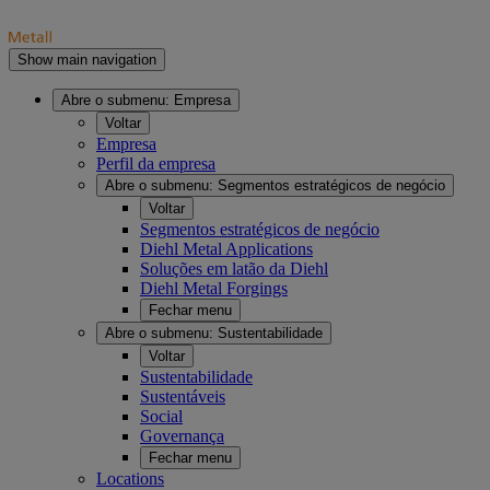
Show main navigation
Abre o submenu:
Empresa
Voltar
Empresa
Perfil da empresa
Abre o submenu:
Segmentos estratégicos de negócio
Voltar
Segmentos estratégicos de negócio
Diehl Metal Applications
Soluções em latão da Diehl
Diehl Metal Forgings
Fechar menu
Abre o submenu:
Sustentabilidade
Voltar
Sustentabilidade
Sustentáveis
Social
Governança
Fechar menu
Locations