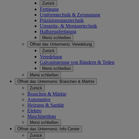
Zurück
Fertigung
Umformtechnik & Zerspanung
Präzisionsstanztechnik
Umspritz- & Montagetechnik
Halbzeugfertigung
Menü schließen
Öffnet das Untermenü:
Veredelung
Zurück
Veredelung
Galvanisierung von Bändern & Teilen
Menü schließen
Menü schließen
Öffnet das Untermenü:
Branchen & Märkte
Zurück
Branchen & Märkte
Automotive
Heizung & Sanitär
Elektro
Maschinenbau
Menü schließen
Öffnet das Untermenü:
Info Center
Zurück