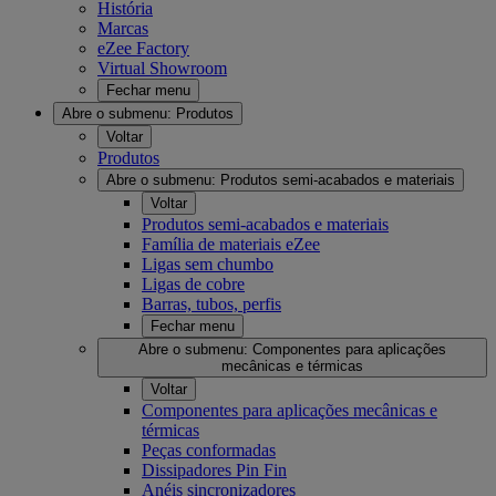
História
Marcas
eZee Factory
Virtual Showroom
Fechar menu
Abre o submenu:
Produtos
Voltar
Produtos
Abre o submenu:
Produtos semi-acabados e materiais
Voltar
Produtos semi-acabados e materiais
Família de materiais eZee
Ligas sem chumbo
Ligas de cobre
Barras, tubos, perfis
Fechar menu
Abre o submenu:
Componentes para aplicações
mecânicas e térmicas
Voltar
Componentes para aplicações mecânicas e
térmicas
Peças conformadas
Dissipadores Pin Fin
Anéis sincronizadores