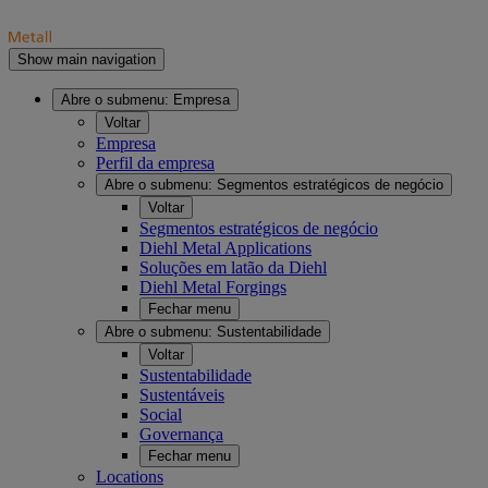
Show main navigation
Abre o submenu:
Empresa
Voltar
Empresa
Perfil da empresa
Abre o submenu:
Segmentos estratégicos de negócio
Voltar
Segmentos estratégicos de negócio
Diehl Metal Applications
Soluções em latão da Diehl
Diehl Metal Forgings
Fechar menu
Abre o submenu:
Sustentabilidade
Voltar
Sustentabilidade
Sustentáveis
Social
Governança
Fechar menu
Locations