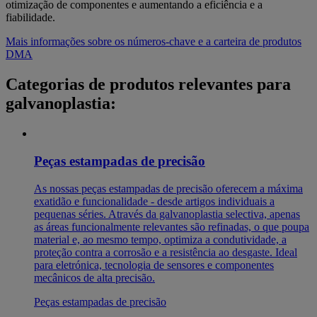
otimização de componentes e aumentando a eficiência e a
fiabilidade.
Mais informações sobre os números-chave e a carteira de produtos
DMA
Categorias de produtos relevantes para
galvanoplastia:
Peças estampadas de precisão
As nossas peças estampadas de precisão oferecem a máxima
exatidão e funcionalidade - desde artigos individuais a
pequenas séries. Através da galvanoplastia selectiva, apenas
as áreas funcionalmente relevantes são refinadas, o que poupa
material e, ao mesmo tempo, optimiza a condutividade, a
proteção contra a corrosão e a resistência ao desgaste. Ideal
para eletrónica, tecnologia de sensores e componentes
mecânicos de alta precisão.
Peças estampadas de precisão