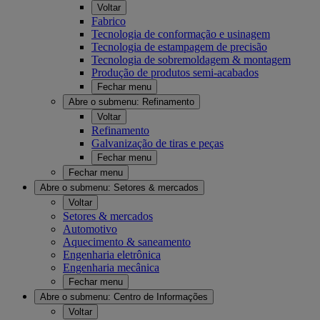
Voltar
Fabrico
Tecnologia de conformação e usinagem
Tecnologia de estampagem de precisão
Tecnologia de sobremoldagem & montagem
Produção de produtos semi-acabados
Fechar menu
Abre o submenu:
Refinamento
Voltar
Refinamento
Galvanização de tiras e peças
Fechar menu
Fechar menu
Abre o submenu:
Setores & mercados
Voltar
Setores & mercados
Automotivo
Aquecimento & saneamento
Engenharia eletrônica
Engenharia mecânica
Fechar menu
Abre o submenu:
Centro de Informações
Voltar