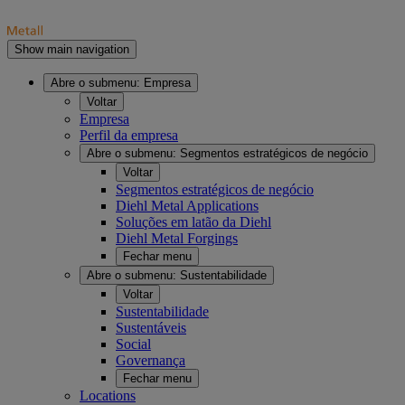
Show main navigation
Abre o submenu:
Empresa
Voltar
Empresa
Perfil da empresa
Abre o submenu:
Segmentos estratégicos de negócio
Voltar
Segmentos estratégicos de negócio
Diehl Metal Applications
Soluções em latão da Diehl
Diehl Metal Forgings
Fechar menu
Abre o submenu:
Sustentabilidade
Voltar
Sustentabilidade
Sustentáveis
Social
Governança
Fechar menu
Locations