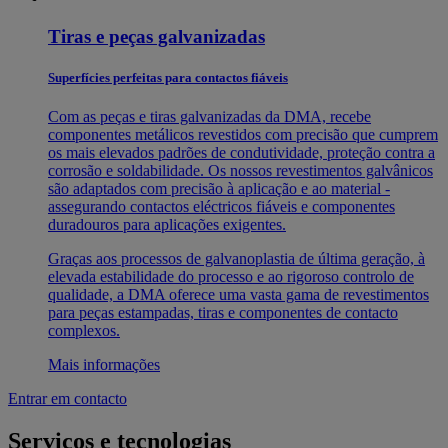
Tiras e peças galvanizadas
Superfícies perfeitas para contactos fiáveis
Com as peças e tiras galvanizadas da DMA, recebe
componentes metálicos revestidos com precisão que cumprem
os mais elevados padrões de condutividade, proteção contra a
corrosão e soldabilidade. Os nossos revestimentos galvânicos
são adaptados com precisão à aplicação e ao material -
assegurando contactos eléctricos fiáveis e componentes
duradouros para aplicações exigentes.
Graças aos processos de galvanoplastia de última geração, à
elevada estabilidade do processo e ao rigoroso controlo de
qualidade, a DMA oferece uma vasta gama de revestimentos
para peças estampadas, tiras e componentes de contacto
complexos.
Mais informações
Entrar em contacto
Serviços e tecnologias