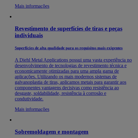
Mais informações
Revestimento de superfícies de tiras e peças
individuais
Superfícies de alta qualidade para os requisitos mais exigentes
A Diehl Metal Applications possui uma vasta experiência no
desenvolvimento de tecnologias de revestimento técnica e
economicamente otimizadas para uma ampla gama de
aplicações. Utilizando os mais modernos sistemas de
galvanoplastia de tiras, aplicamos metais para garantir aos
componentes vantagens decisivas como resistência ao
desgaste, soldabilidade, resistência à corrosão e
condutividade.
Mais informações
Sobremoldagem e montagem