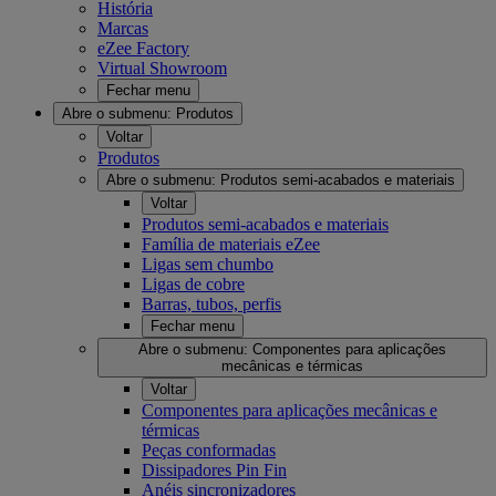
História
Marcas
eZee Factory
Virtual Showroom
Fechar menu
Abre o submenu:
Produtos
Voltar
Produtos
Abre o submenu:
Produtos semi-acabados e materiais
Voltar
Produtos semi-acabados e materiais
Família de materiais eZee
Ligas sem chumbo
Ligas de cobre
Barras, tubos, perfis
Fechar menu
Abre o submenu:
Componentes para aplicações
mecânicas e térmicas
Voltar
Componentes para aplicações mecânicas e
térmicas
Peças conformadas
Dissipadores Pin Fin
Anéis sincronizadores