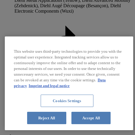
Diehl Metal Applications (Teltow), Diehl Advanced Mobility
(Zehdenick), Diehl Augé Découpage (Besançon), Diehl
Electronic Components (Wuxi)
This website uses third-party technologies to provide you with the
optimal user experience. Integrated tracking services allow us to
continuously improve the online offer and to adapt content to the
personal interests of our users. In order to use these technically
unnecessary services, we need your consent. Once given, consent
can be revoked at any time via the cookie settings.
Data
privacy
Imprint and legal notice
Cookies Settings
Reject All
Accept All