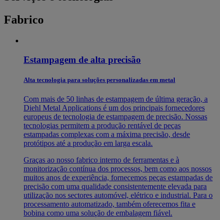
Fabrico
Estampagem de alta precisão
Alta tecnologia para soluções personalizadas em metal
Com mais de 50 linhas de estampagem de última geração, a
Diehl Metal Applications é um dos principais fornecedores
europeus de tecnologia de estampagem de precisão. Nossas
tecnologias permitem a produção rentável de peças
estampadas complexas com a máxima precisão, desde
protótipos até a produção em larga escala.
Graças ao nosso fabrico interno de ferramentas e à
monitorização contínua dos processos, bem como aos nossos
muitos anos de experiência, fornecemos peças estampadas de
precisão com uma qualidade consistentemente elevada para
utilização nos sectores automóvel, elétrico e industrial. Para o
processamento automatizado, também oferecemos fita e
bobina como uma solução de embalagem fiável.