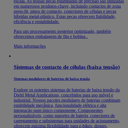
escala. As nossas peças estampadas de precisão são utilizadas
em numerosos produtos-chave, incluindo contactos de zona
press-fit, pinos de contacto, conectores de células e peças
híbridas metal-plástico. Estas peças oferecem fiabilidade,
eficiência e rentabilidade.
Para um processamento posterior optimizado, também
oferecemos embalagens de fita e bobina
.
Mais informações
Sistemas de contacto de células (baixa tensão)
Sistemas modulares de baterias de baixa tensão
Explore os potentes sistemas de baterias de baixa tensão da
Diehl Metal Applications, concebidos para uso móvel e
industrial. Nossos pacotes modulares de baterias combinam
estabilidade mecânica, funcionalidade elétrica e alta
integração num único componente. Componentes
personalizáveis, como suportes de bateria, conectores de
carregamento e subsistemas para unidades de acionamento,
oferecem máxima flexibilidade para e-bikes, drones,