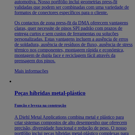
automotiva. Nosso portfólio inclui geometrias press-fit
validadas que podem ser combinadas com uma variedade de
formatos de conectores específicos para o cliente.
Os contactos de zona press-fit da DMA oferecem vantagens
claras, quer necessite de pinos SPI padrão com prazos de
entrega curtos e sem custos de ferramentas ou soluções
personalizadas. Estas vantagens incluem a ausência de erros
de soldadura, ausência de resíduos de fluxo, ausência de stress
térmico nos componentes, montagem rápida e económica,
montagem de dupla face e reciclagem fácil através da
prensagem dos pinos.
Mais informações
Peças híbridas metal-plástico
Função e leveza na construção
A Diehl Metal Applications combina metal e plástico para
criar sistemas compostos de alto desempenho que oferecem
precisão, diversidade funcional e redução de peso. O nosso
portfólio inclui peças híbridas metal-plástico complexas para