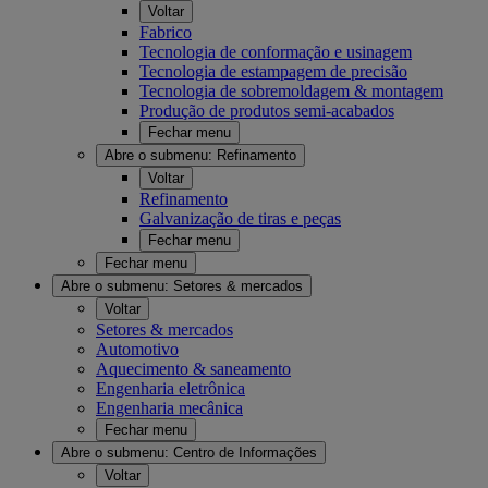
Voltar
Fabrico
Tecnologia de conformação e usinagem
Tecnologia de estampagem de precisão
Tecnologia de sobremoldagem & montagem
Produção de produtos semi-acabados
Fechar menu
Abre o submenu:
Refinamento
Voltar
Refinamento
Galvanização de tiras e peças
Fechar menu
Fechar menu
Abre o submenu:
Setores & mercados
Voltar
Setores & mercados
Automotivo
Aquecimento & saneamento
Engenharia eletrônica
Engenharia mecânica
Fechar menu
Abre o submenu:
Centro de Informações
Voltar