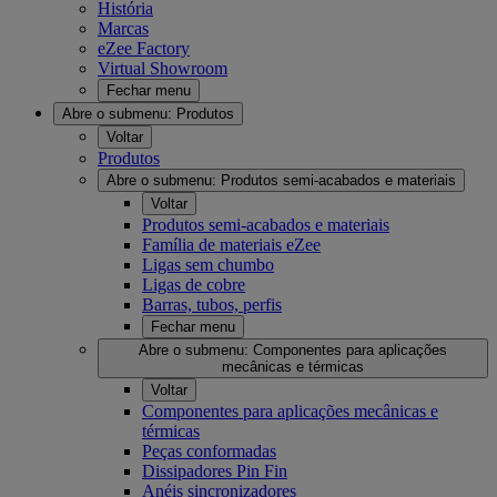
História
Marcas
eZee Factory
Virtual Showroom
Fechar menu
Abre o submenu:
Produtos
Voltar
Produtos
Abre o submenu:
Produtos semi-acabados e materiais
Voltar
Produtos semi-acabados e materiais
Família de materiais eZee
Ligas sem chumbo
Ligas de cobre
Barras, tubos, perfis
Fechar menu
Abre o submenu:
Componentes para aplicações
mecânicas e térmicas
Voltar
Componentes para aplicações mecânicas e
térmicas
Peças conformadas
Dissipadores Pin Fin
Anéis sincronizadores