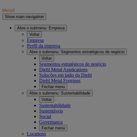
Show main navigation
Abre o submenu:
Empresa
Voltar
Empresa
Perfil da empresa
Abre o submenu:
Segmentos estratégicos de negócio
Voltar
Segmentos estratégicos de negócio
Diehl Metal Applications
Soluções em latão da Diehl
Diehl Metal Forgings
Fechar menu
Abre o submenu:
Sustentabilidade
Voltar
Sustentabilidade
Sustentáveis
Social
Governança
Fechar menu
Locations