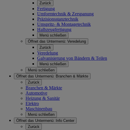
Zurück
Fertigung
Umformtechnik & Zerspanung
Präzisionsstanztechnik
Umspritz- & Montagetechnik
Halbzeugfertigung
Menü schließen
Öffnet das Untermenü:
Veredelung
Zurück
Veredelung
Galvanisierung von Bändern & Teilen
Menü schließen
Menü schließen
Öffnet das Untermenü:
Branchen & Märkte
Zurück
Branchen & Märkte
Automotive
Heizung & Sanitär
Elektro
Maschinenbau
Menü schließen
Öffnet das Untermenü:
Info Center
Zurück