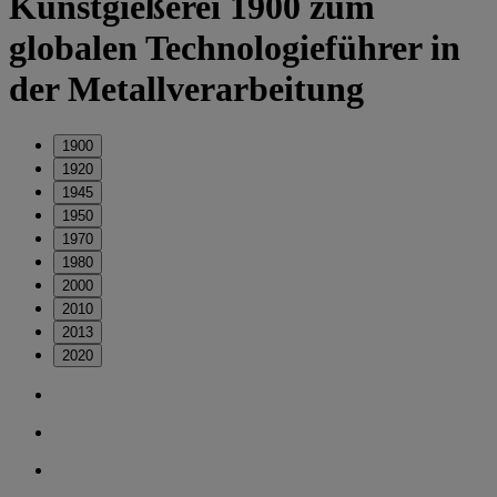
Kunstgießerei 1900 zum
globalen Technologieführer in
der Metallverarbeitung
1900
1920
1945
1950
1970
1980
2000
2010
2013
2020