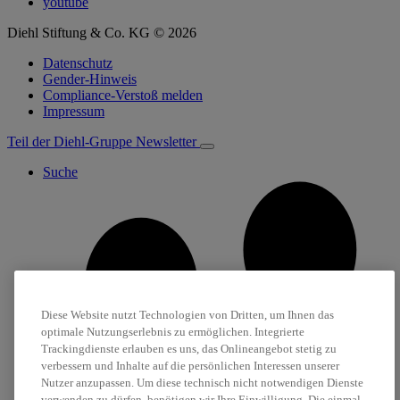
youtube
Diehl Stiftung & Co. KG © 2026
Datenschutz
Gender-Hinweis
Compliance-Verstoß melden
Impressum
Teil der Diehl-Gruppe
Newsletter
Suche
Diese Website nutzt Technologien von Dritten, um Ihnen das
optimale Nutzungserlebnis zu ermöglichen. Integrierte
Trackingdienste erlauben es uns, das Onlineangebot stetig zu
verbessern und Inhalte auf die persönlichen Interessen unserer
Nutzer anzupassen. Um diese technisch nicht notwendigen Dienste
verwenden zu dürfen, benötigen wir Ihre Einwilligung. Die einmal