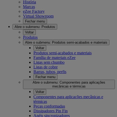
História
Marcas
eZee Factory
Virtual Showroom
Fechar menu
Abre o submenu:
Produtos
Voltar
Produtos
Abre o submenu:
Produtos semi-acabados e materiais
Voltar
Produtos semi-acabados e materiais
Família de materiais eZee
Ligas sem chumbo
Ligas de cobre
Barras, tubos, perfis
Fechar menu
Abre o submenu:
Componentes para aplicações
mecânicas e térmicas
Voltar
Componentes para aplicações mecânicas e
térmicas
Peças conformadas
Dissipadores Pin Fin
Anéis sincronizadores