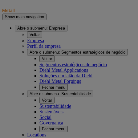
Show main navigation
Abre o submenu:
Empresa
Voltar
Empresa
Perfil da empresa
Abre o submenu:
Segmentos estratégicos de negócio
Voltar
Segmentos estratégicos de negócio
Diehl Metal Applications
Soluções em latão da Diehl
Diehl Metal Forgings
Fechar menu
Abre o submenu:
Sustentabilidade
Voltar
Sustentabilidade
Sustentáveis
Social
Governança
Fechar menu
Locations