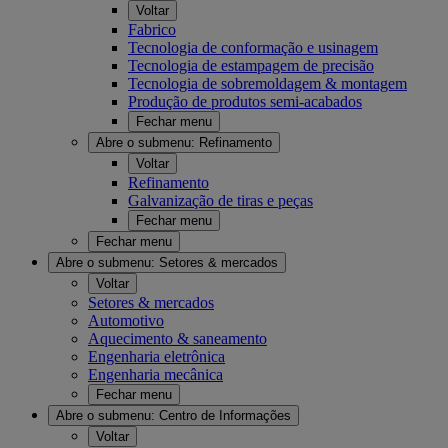
Voltar
Fabrico
Tecnologia de conformação e usinagem
Tecnologia de estampagem de precisão
Tecnologia de sobremoldagem & montagem
Produção de produtos semi-acabados
Fechar menu
Abre o submenu:
Refinamento
Voltar
Refinamento
Galvanização de tiras e peças
Fechar menu
Fechar menu
Abre o submenu:
Setores & mercados
Voltar
Setores & mercados
Automotivo
Aquecimento & saneamento
Engenharia eletrônica
Engenharia mecânica
Fechar menu
Abre o submenu:
Centro de Informações
Voltar