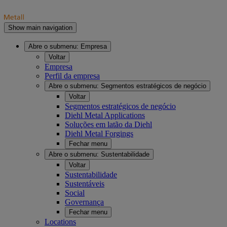
Show main navigation
Abre o submenu:
Empresa
Voltar
Empresa
Perfil da empresa
Abre o submenu:
Segmentos estratégicos de negócio
Voltar
Segmentos estratégicos de negócio
Diehl Metal Applications
Soluções em latão da Diehl
Diehl Metal Forgings
Fechar menu
Abre o submenu:
Sustentabilidade
Voltar
Sustentabilidade
Sustentáveis
Social
Governança
Fechar menu
Locations