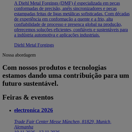
A Diehl Metal Forgings (DMF) é especializada em peças
conformadas de precisão, anéis sincronizadores e peças
estampadas feitas de ligas metálicas sofisticadas. Com décadas
de experiência em conformação a quente e a frio, alta
confiabilidade de processo e presença global na produção,
oferecemos soluções eficientes, confiáveis e sustentáveis para
a indústria automotiva e aplicações industriais.
Diehl Metal Forgings
Nossa abordagem
Com nossos produtos e tecnologias
estamos dando uma contribuição para um
futuro sustentável.
Feiras & eventos
electronica 2026
Trade Fair Center Messe München, 81829, Munich,
Alemanha