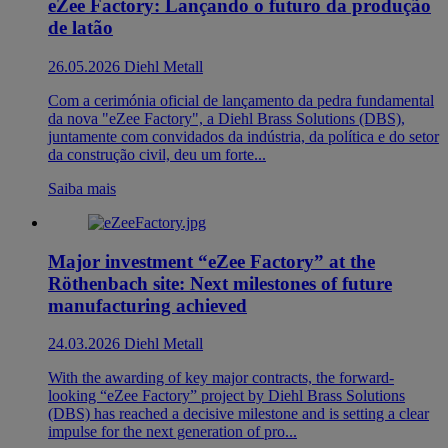
eZee Factory: Lançando o futuro da produção
de latão
26.05.2026
Diehl Metall
Com a cerimónia oficial de lançamento da pedra fundamental
da nova "eZee Factory", a Diehl Brass Solutions (DBS),
juntamente com convidados da indústria, da política e do setor
da construção civil, deu um forte...
Saiba mais
Major investment “eZee Factory” at the
Röthenbach site: Next milestones of future
manufacturing achieved
24.03.2026
Diehl Metall
With the awarding of key major contracts, the forward-
looking “eZee Factory” project by Diehl Brass Solutions
(DBS) has reached a decisive milestone and is setting a clear
impulse for the next generation of pro...