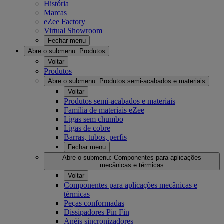
História
Marcas
eZee Factory
Virtual Showroom
Fechar menu
Abre o submenu:
Produtos
Voltar
Produtos
Abre o submenu:
Produtos semi-acabados e materiais
Voltar
Produtos semi-acabados e materiais
Família de materiais eZee
Ligas sem chumbo
Ligas de cobre
Barras, tubos, perfis
Fechar menu
Abre o submenu:
Componentes para aplicações
mecânicas e térmicas
Voltar
Componentes para aplicações mecânicas e
térmicas
Peças conformadas
Dissipadores Pin Fin
Anéis sincronizadores