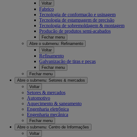
Voltar
Fabrico
Tecnologia de conformação e usinagem
Tecnologia de estampagem de precisão
Tecnologia de sobremoldagem & montagem
Produção de produtos semi-acabados
Fechar menu
Abre o submenu:
Refinamento
Voltar
Refinamento
Galvanização de tiras e peças
Fechar menu
Fechar menu
Abre o submenu:
Setores & mercados
Voltar
Setores & mercados
Automotivo
Aquecimento & saneamento
Engenharia eletrônica
Engenharia mecânica
Fechar menu
Abre o submenu:
Centro de Informações
Voltar