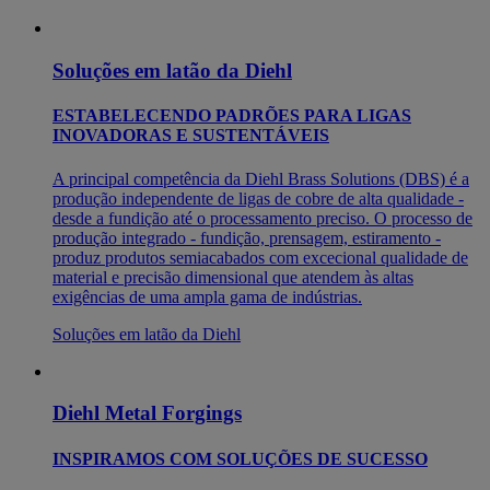
Soluções em latão da Diehl
ESTABELECENDO PADRÕES PARA LIGAS
INOVADORAS E SUSTENTÁVEIS
A principal competência da Diehl Brass Solutions (DBS) é a
produção independente de ligas de cobre de alta qualidade -
desde a fundição até o processamento preciso. O processo de
produção integrado - fundição, prensagem, estiramento -
produz produtos semiacabados com excecional qualidade de
material e precisão dimensional que atendem às altas
exigências de uma ampla gama de indústrias.
Soluções em latão da Diehl
Diehl Metal Forgings
INSPIRAMOS COM SOLUÇÕES DE SUCESSO