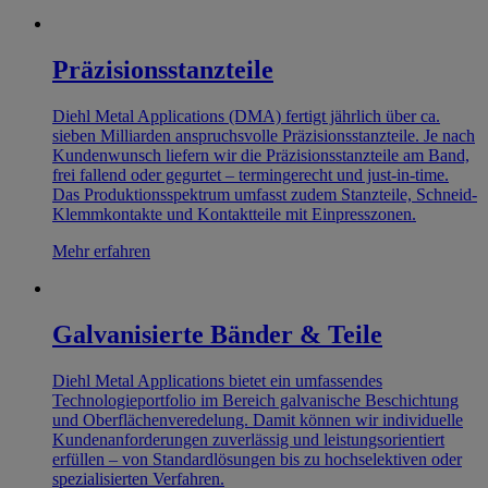
Präzisionsstanzteile
Diehl Metal Applications (DMA) fertigt jährlich über ca.
sieben Milliarden anspruchsvolle Präzisionsstanzteile. Je nach
Kundenwunsch liefern wir die Präzisionsstanzteile am Band,
frei fallend oder gegurtet – termingerecht und just-in-time.
Das Produktionsspektrum umfasst zudem Stanzteile, Schneid-
Klemmkontakte und Kontaktteile mit Einpresszonen.
Mehr erfahren
Galvanisierte Bänder & Teile
Diehl Metal Applications bietet ein umfassendes
Technologieportfolio im Bereich galvanische Beschichtung
und Oberflächenveredelung. Damit können wir individuelle
Kundenanforderungen zuverlässig und leistungsorientiert
erfüllen – von Standardlösungen bis zu hochselektiven oder
spezialisierten Verfahren.