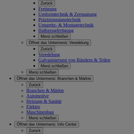
Zurück
Fertigung
Umformtechnik & Zerspanung
Präzisionsstanztechnik
Umspritz- & Montagetechnik
Halbzeugfertigung
Menü schließen
Öffnet das Untermenü:
Veredelung
Zurück
Veredelung
Galvanisierung von Bändern & Teilen
Menü schließen
Menü schließen
Öffnet das Untermenü:
Branchen & Märkte
Zurück
Branchen & Märkte
Automotive
Heizung & Sanitär
Elektro
Maschinenbau
Menü schließen
Öffnet das Untermenü:
Info Center
Zurück