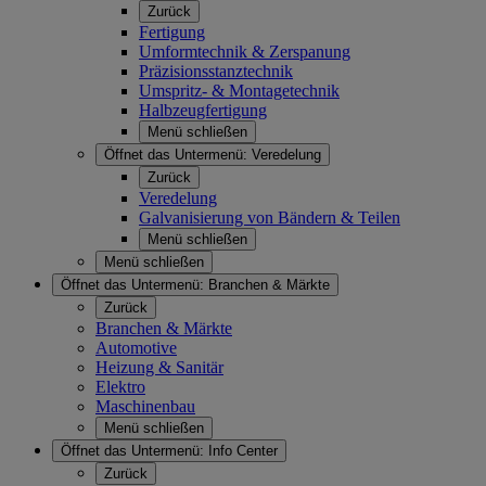
Zurück
Fertigung
Umformtechnik & Zerspanung
Präzisionsstanztechnik
Umspritz- & Montagetechnik
Halbzeugfertigung
Menü schließen
Öffnet das Untermenü:
Veredelung
Zurück
Veredelung
Galvanisierung von Bändern & Teilen
Menü schließen
Menü schließen
Öffnet das Untermenü:
Branchen & Märkte
Zurück
Branchen & Märkte
Automotive
Heizung & Sanitär
Elektro
Maschinenbau
Menü schließen
Öffnet das Untermenü:
Info Center
Zurück