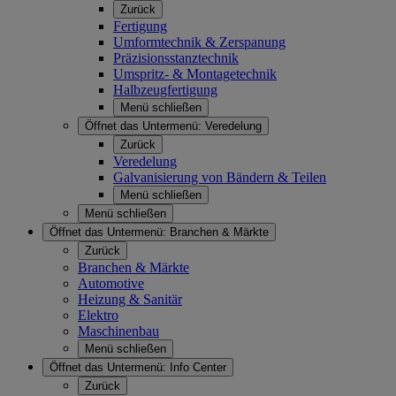
Zurück
Fertigung
Umformtechnik & Zerspanung
Präzisionsstanztechnik
Umspritz- & Montagetechnik
Halbzeugfertigung
Menü schließen
Öffnet das Untermenü:
Veredelung
Zurück
Veredelung
Galvanisierung von Bändern & Teilen
Menü schließen
Menü schließen
Öffnet das Untermenü:
Branchen & Märkte
Zurück
Branchen & Märkte
Automotive
Heizung & Sanitär
Elektro
Maschinenbau
Menü schließen
Öffnet das Untermenü:
Info Center
Zurück