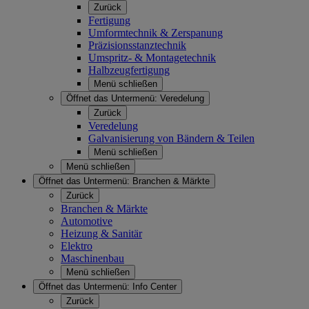
Zurück
Fertigung
Umformtechnik & Zerspanung
Präzisionsstanztechnik
Umspritz- & Montagetechnik
Halbzeugfertigung
Menü schließen
Öffnet das Untermenü:
Veredelung
Zurück
Veredelung
Galvanisierung von Bändern & Teilen
Menü schließen
Menü schließen
Öffnet das Untermenü:
Branchen & Märkte
Zurück
Branchen & Märkte
Automotive
Heizung & Sanitär
Elektro
Maschinenbau
Menü schließen
Öffnet das Untermenü:
Info Center
Zurück