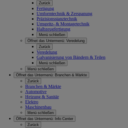
Zurück
Fertigung
Umformtechnik & Zerspanung
Präzisionsstanztechnik
Umspritz- & Montagetechnik
Halbzeugfertigung
Menü schließen
Öffnet das Untermenü:
Veredelung
Zurück
Veredelung
Galvanisierung von Bändern & Teilen
Menü schließen
Menü schließen
Öffnet das Untermenü:
Branchen & Märkte
Zurück
Branchen & Märkte
Automotive
Heizung & Sanitär
Elektro
Maschinenbau
Menü schließen
Öffnet das Untermenü:
Info Center
Zurück