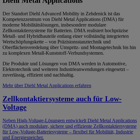
Diehl Metal Applications
Der Standort Diehl Advanced Mobility in Zehdenick ist das
Kompetenzzentrum von Diehl Metal Applications (DMA) für
moderne Mobilitätslösungen, insbesondere modulare
Zellkontaktiersysteme für Batterien. DMA realisiert hochpräzise
Metall‑ und Hybridbauteile entlang einer vollständig integrierten
Wertschöpfungskette – von Präzisionsstanztechnik und
Oberflächenveredelung über Umspritz‑ und Montagetechnik bis hin
zu komplexen Metall‑Kunststoff‑Verbundsystemen.
Die Produkte und Lösungen von DMA werden in Automotive,
Elektrotechnik und weiteren Industrieanwendungen eingesetzt –
zuverlässig, effizient und nachhaltig.
Mehr über Diehl Metal Applications erfahren
Zellkontaktiersysteme auch für Low-
Voltage
Neben High-Voltage-Lösungen entwickelt Diehl Metal Applications
(DMA) auch modulare, sichere und effiziente Zellkontaktiersysteme
für Low-Voltage-Batteriesysteme – flexibel für Mobilität, Industrie
und Energiespeicher.