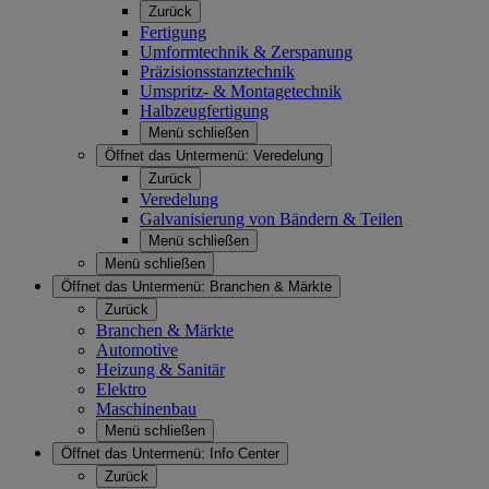
Zurück
Fertigung
Umformtechnik & Zerspanung
Präzisionsstanztechnik
Umspritz- & Montagetechnik
Halbzeugfertigung
Menü schließen
Öffnet das Untermenü:
Veredelung
Zurück
Veredelung
Galvanisierung von Bändern & Teilen
Menü schließen
Menü schließen
Öffnet das Untermenü:
Branchen & Märkte
Zurück
Branchen & Märkte
Automotive
Heizung & Sanitär
Elektro
Maschinenbau
Menü schließen
Öffnet das Untermenü:
Info Center
Zurück