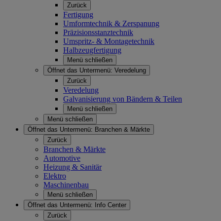
Zurück
Fertigung
Umformtechnik & Zerspanung
Präzisionsstanztechnik
Umspritz- & Montagetechnik
Halbzeugfertigung
Menü schließen
Öffnet das Untermenü:
Veredelung
Zurück
Veredelung
Galvanisierung von Bändern & Teilen
Menü schließen
Menü schließen
Öffnet das Untermenü:
Branchen & Märkte
Zurück
Branchen & Märkte
Automotive
Heizung & Sanitär
Elektro
Maschinenbau
Menü schließen
Öffnet das Untermenü:
Info Center
Zurück