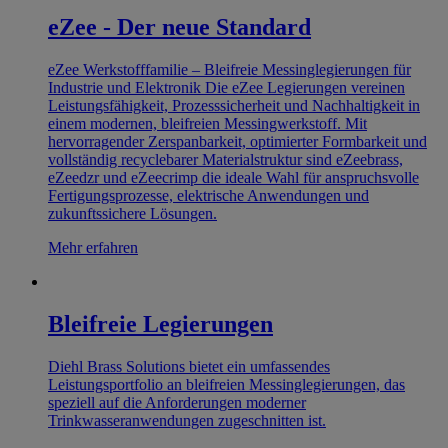
eZee - Der neue Standard
eZee Werkstofffamilie – Bleifreie Messinglegierungen für
Industrie und Elektronik Die eZee Legierungen vereinen
Leistungsfähigkeit, Prozesssicherheit und Nachhaltigkeit in
einem modernen, bleifreien Messingwerkstoff. Mit
hervorragender Zerspanbarkeit, optimierter Formbarkeit und
vollständig recyclebarer Materialstruktur sind eZeebrass,
eZeedzr und eZeecrimp die ideale Wahl für anspruchsvolle
Fertigungsprozesse, elektrische Anwendungen und
zukunftssichere Lösungen.
Mehr erfahren
Bleifreie Legierungen
Diehl Brass Solutions bietet ein umfassendes
Leistungsportfolio an bleifreien Messinglegierungen, das
speziell auf die Anforderungen moderner
Trinkwasseranwendungen zugeschnitten ist.