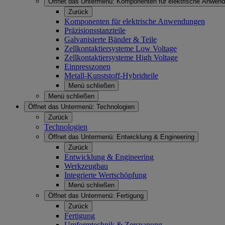
Öffnet das Untermenü:
Komponenten für elektrische Anwen
Zurück
Komponenten für elektrische Anwendungen
Präzisionsstanzteile
Galvanisierte Bänder & Teile
Zellkontaktiersysteme Low Voltage
Zellkontaktiersysteme High Voltage
Einpresszonen
Metall-Kunststoff-Hybridteile
Menü schließen
Menü schließen
Öffnet das Untermenü:
Technologien
Zurück
Technologien
Öffnet das Untermenü:
Entwicklung & Engineering
Zurück
Entwicklung & Engineering
Werkzeugbau
Integrierte Wertschöpfung
Menü schließen
Öffnet das Untermenü:
Fertigung
Zurück
Fertigung
Umformtechnik & Zerspanung