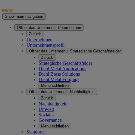
Show main navigation
Öffnet das Untermenü:
Unternehmen
Zurück
Unternehmen
Unternehmensprofil
Öffnet das Untermenü:
Strategische Geschäftsfelder
Zurück
Strategische Geschäftsfelder
Diehl Metal Applications
Diehl Brass Solutions
Diehl Metal Forgings
Menü schließen
Öffnet das Untermenü:
Nachhaltigkeit
Zurück
Nachhaltigkeit
Umwelt
Soziales
Governance
Menü schließen
Standorte