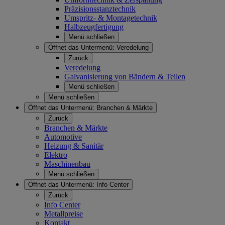
Präzisionsstanztechnik
Umspritz- & Montagetechnik
Halbzeugfertigung
Menü schließen
Öffnet das Untermenü:
Veredelung
Zurück
Veredelung
Galvanisierung von Bändern & Teilen
Menü schließen
Menü schließen
Öffnet das Untermenü:
Branchen & Märkte
Zurück
Branchen & Märkte
Automotive
Heizung & Sanitär
Elektro
Maschinenbau
Menü schließen
Öffnet das Untermenü:
Info Center
Zurück
Info Center
Metallpreise
Kontakt