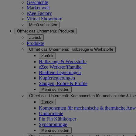
Geschichte
Markenwelt
eZee Factory
Virtual Showroom
Menü schließen
Öffnet das Untermenü:
Produkte
Zurück
Produkte
Öffnet das Untermenü:
Halbzeuge & Werkstoffe
Zurück
Halbzeuge & Werkstoffe
eZee Werkstofffamilie
Bleifreie Legierungen
Kupferlegierungen
Stangen, Rohre & Profile
Menü schließen
Öffnet das Untermenü:
Komponenten für mechanische & th
Zurück
Komponenten für mechanische & thermische An
Umformteile
Pin Fin Kühlkörper
Synchronringe
Menü schließen