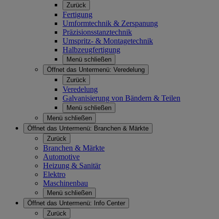
Zurück
Fertigung
Umformtechnik & Zerspanung
Präzisionsstanztechnik
Umspritz- & Montagetechnik
Halbzeugfertigung
Menü schließen
Öffnet das Untermenü:
Veredelung
Zurück
Veredelung
Galvanisierung von Bändern & Teilen
Menü schließen
Menü schließen
Öffnet das Untermenü:
Branchen & Märkte
Zurück
Branchen & Märkte
Automotive
Heizung & Sanitär
Elektro
Maschinenbau
Menü schließen
Öffnet das Untermenü:
Info Center
Zurück