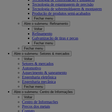
Tecnologia de estampagem de precisão
Tecnologia de sobremoldagem & montagem
Produção de produtos semi-acabados
Fechar menu
Abre o submenu:
Refinamento
Voltar
Refinamento
Galvanização de tiras e peças
Fechar menu
Fechar menu
Abre o submenu:
Setores & mercados
Voltar
Setores & mercados
Automotivo
Aquecimento & saneamento
Engenharia eletrônica
Engenharia mecânica
Fechar menu
Abre o submenu:
Centro de Informações
Voltar
Centro de Informações
Preços dos metais
Contato