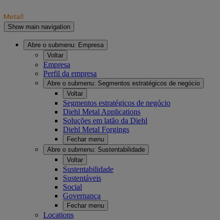
Show main navigation
Abre o submenu:
Empresa
Voltar
Empresa
Perfil da empresa
Abre o submenu:
Segmentos estratégicos de negócio
Voltar
Segmentos estratégicos de negócio
Diehl Metal Applications
Soluções em latão da Diehl
Diehl Metal Forgings
Fechar menu
Abre o submenu:
Sustentabilidade
Voltar
Sustentabilidade
Sustentáveis
Social
Governança
Fechar menu
Locations