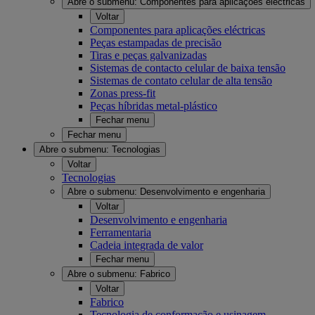
Abre o submenu:
Componentes para aplicações eléctricas
Voltar
Componentes para aplicações eléctricas
Peças estampadas de precisão
Tiras e peças galvanizadas
Sistemas de contacto celular de baixa tensão
Sistemas de contato celular de alta tensão
Zonas press-fit
Peças híbridas metal-plástico
Fechar menu
Fechar menu
Abre o submenu:
Tecnologias
Voltar
Tecnologias
Abre o submenu:
Desenvolvimento e engenharia
Voltar
Desenvolvimento e engenharia
Ferramentaria
Cadeia integrada de valor
Fechar menu
Abre o submenu:
Fabrico
Voltar
Fabrico
Tecnologia de conformação e usinagem