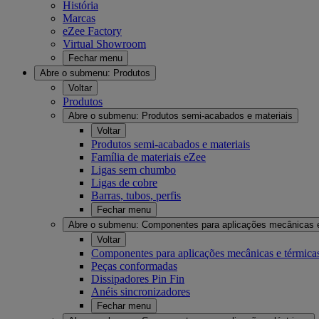
História
Marcas
eZee Factory
Virtual Showroom
Fechar menu
Abre o submenu:
Produtos
Voltar
Produtos
Abre o submenu:
Produtos semi-acabados e materiais
Voltar
Produtos semi-acabados e materiais
Família de materiais eZee
Ligas sem chumbo
Ligas de cobre
Barras, tubos, perfis
Fechar menu
Abre o submenu:
Componentes para aplicações mecânicas 
Voltar
Componentes para aplicações mecânicas e térmica
Peças conformadas
Dissipadores Pin Fin
Anéis sincronizadores
Fechar menu