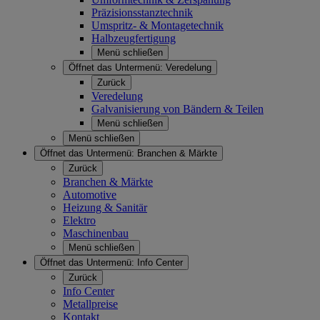
Präzisionsstanztechnik
Umspritz- & Montagetechnik
Halbzeugfertigung
Menü schließen
Öffnet das Untermenü:
Veredelung
Zurück
Veredelung
Galvanisierung von Bändern & Teilen
Menü schließen
Menü schließen
Öffnet das Untermenü:
Branchen & Märkte
Zurück
Branchen & Märkte
Automotive
Heizung & Sanitär
Elektro
Maschinenbau
Menü schließen
Öffnet das Untermenü:
Info Center
Zurück
Info Center
Metallpreise
Kontakt