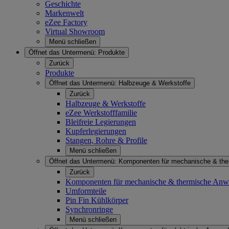
Geschichte
Markenwelt
eZee Factory
Virtual Showroom
Menü schließen
Öffnet das Untermenü:
Produkte
Zurück
Produkte
Öffnet das Untermenü:
Halbzeuge & Werkstoffe
Zurück
Halbzeuge & Werkstoffe
eZee Werkstofffamilie
Bleifreie Legierungen
Kupferlegierungen
Stangen, Rohre & Profile
Menü schließen
Öffnet das Untermenü:
Komponenten für mechanische & th
Zurück
Komponenten für mechanische & thermische An
Umformteile
Pin Fin Kühlkörper
Synchronringe
Menü schließen