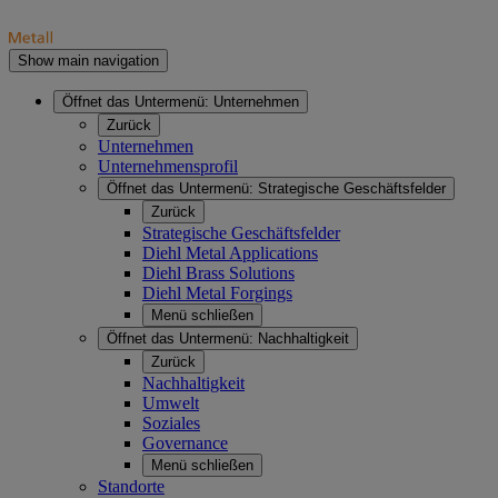
Show main navigation
Öffnet das Untermenü:
Unternehmen
Zurück
Unternehmen
Unternehmensprofil
Öffnet das Untermenü:
Strategische Geschäftsfelder
Zurück
Strategische Geschäftsfelder
Diehl Metal Applications
Diehl Brass Solutions
Diehl Metal Forgings
Menü schließen
Öffnet das Untermenü:
Nachhaltigkeit
Zurück
Nachhaltigkeit
Umwelt
Soziales
Governance
Menü schließen
Standorte