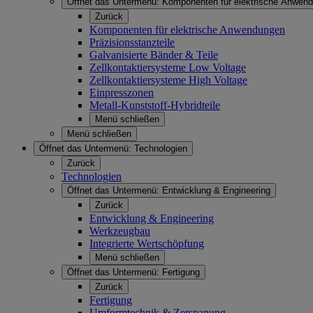
Öffnet das Untermenü:
Komponenten für elektrische Anwen
Zurück
Komponenten für elektrische Anwendungen
Präzisionsstanzteile
Galvanisierte Bänder & Teile
Zellkontaktiersysteme Low Voltage
Zellkontaktiersysteme High Voltage
Einpresszonen
Metall-Kunststoff-Hybridteile
Menü schließen
Menü schließen
Öffnet das Untermenü:
Technologien
Zurück
Technologien
Öffnet das Untermenü:
Entwicklung & Engineering
Zurück
Entwicklung & Engineering
Werkzeugbau
Integrierte Wertschöpfung
Menü schließen
Öffnet das Untermenü:
Fertigung
Zurück
Fertigung
Umformtechnik & Zerspanung