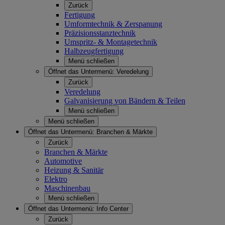
Zurück
Fertigung
Umformtechnik & Zerspanung
Präzisionsstanztechnik
Umspritz- & Montagetechnik
Halbzeugfertigung
Menü schließen
Öffnet das Untermenü:
Veredelung
Zurück
Veredelung
Galvanisierung von Bändern & Teilen
Menü schließen
Menü schließen
Öffnet das Untermenü:
Branchen & Märkte
Zurück
Branchen & Märkte
Automotive
Heizung & Sanitär
Elektro
Maschinenbau
Menü schließen
Öffnet das Untermenü:
Info Center
Zurück