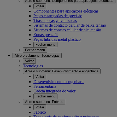
Abre o submenu:
Componentes para aplicações eléctricas
Voltar
Componentes para aplicações eléctricas
Peças estampadas de precisão
Tiras e peças galvanizadas
Sistemas de contacto celular de baixa tensão
Sistemas de contato celular de alta tensão
Zonas press-fit
Peças híbridas metal-plástico
Fechar menu
Fechar menu
Abre o submenu:
Tecnologias
Voltar
Tecnologias
Abre o submenu:
Desenvolvimento e engenharia
Voltar
Desenvolvimento e engenharia
Ferramentaria
Cadeia integrada de valor
Fechar menu
Abre o submenu:
Fabrico
Voltar
Fabrico
Tecnologia de conformação e usinagem