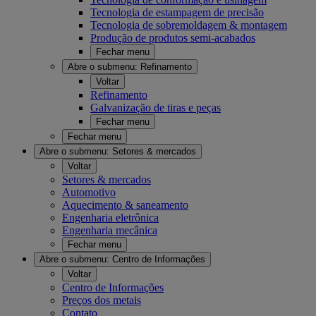
Tecnologia de estampagem de precisão
Tecnologia de sobremoldagem & montagem
Produção de produtos semi-acabados
Fechar menu
Abre o submenu:
Refinamento
Voltar
Refinamento
Galvanização de tiras e peças
Fechar menu
Fechar menu
Abre o submenu:
Setores & mercados
Voltar
Setores & mercados
Automotivo
Aquecimento & saneamento
Engenharia eletrônica
Engenharia mecânica
Fechar menu
Abre o submenu:
Centro de Informações
Voltar
Centro de Informações
Preços dos metais
Contato