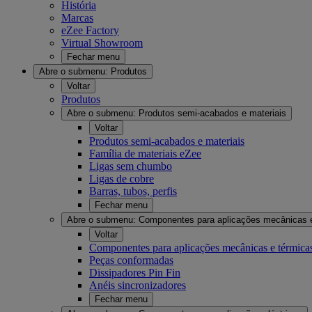
História
Marcas
eZee Factory
Virtual Showroom
Fechar menu
Abre o submenu:
Produtos
Voltar
Produtos
Abre o submenu:
Produtos semi-acabados e materiais
Voltar
Produtos semi-acabados e materiais
Família de materiais eZee
Ligas sem chumbo
Ligas de cobre
Barras, tubos, perfis
Fechar menu
Abre o submenu:
Componentes para aplicações mecânicas 
Voltar
Componentes para aplicações mecânicas e térmica
Peças conformadas
Dissipadores Pin Fin
Anéis sincronizadores
Fechar menu