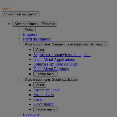
Show main navigation
Abre o submenu:
Empresa
Voltar
Empresa
Perfil da empresa
Abre o submenu:
Segmentos estratégicos de negócio
Voltar
Segmentos estratégicos de negócio
Diehl Metal Applications
Soluções em latão da Diehl
Diehl Metal Forgings
Fechar menu
Abre o submenu:
Sustentabilidade
Voltar
Sustentabilidade
Sustentáveis
Social
Governança
Fechar menu
Locations