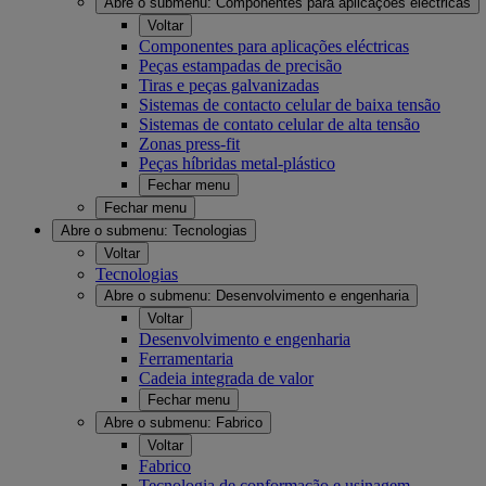
Abre o submenu:
Componentes para aplicações eléctricas
Voltar
Componentes para aplicações eléctricas
Peças estampadas de precisão
Tiras e peças galvanizadas
Sistemas de contacto celular de baixa tensão
Sistemas de contato celular de alta tensão
Zonas press-fit
Peças híbridas metal-plástico
Fechar menu
Fechar menu
Abre o submenu:
Tecnologias
Voltar
Tecnologias
Abre o submenu:
Desenvolvimento e engenharia
Voltar
Desenvolvimento e engenharia
Ferramentaria
Cadeia integrada de valor
Fechar menu
Abre o submenu:
Fabrico
Voltar
Fabrico
Tecnologia de conformação e usinagem