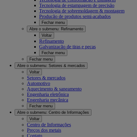
Tecnologia de estampagem de precisão
Tecnologia de sobremoldagem & montagem
Produção de produtos semi-acabados
Fechar menu
Abre o submenu:
Refinamento
Voltar
Refinamento
Galvanização de tiras e peças
Fechar menu
Fechar menu
Abre o submenu:
Setores & mercados
Voltar
Setores & mercados
Automotivo
Aquecimento & saneamento
Engenharia eletrônica
Engenharia mecânica
Fechar menu
Abre o submenu:
Centro de Informações
Voltar
Centro de Informações
Preços dos metais
Contato