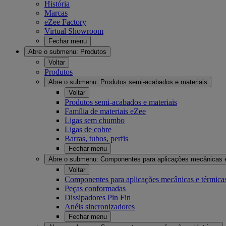
História
Marcas
eZee Factory
Virtual Showroom
Fechar menu
Abre o submenu:
Produtos
Voltar
Produtos
Abre o submenu:
Produtos semi-acabados e materiais
Voltar
Produtos semi-acabados e materiais
Família de materiais eZee
Ligas sem chumbo
Ligas de cobre
Barras, tubos, perfis
Fechar menu
Abre o submenu:
Componentes para aplicações mecânicas 
Voltar
Componentes para aplicações mecânicas e térmica
Peças conformadas
Dissipadores Pin Fin
Anéis sincronizadores
Fechar menu