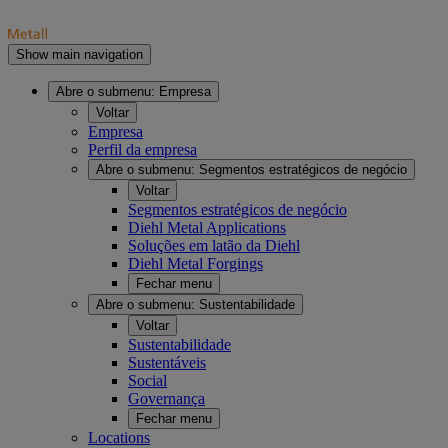
Show main navigation
Abre o submenu:
Empresa
Voltar
Empresa
Perfil da empresa
Abre o submenu:
Segmentos estratégicos de negócio
Voltar
Segmentos estratégicos de negócio
Diehl Metal Applications
Soluções em latão da Diehl
Diehl Metal Forgings
Fechar menu
Abre o submenu:
Sustentabilidade
Voltar
Sustentabilidade
Sustentáveis
Social
Governança
Fechar menu
Locations