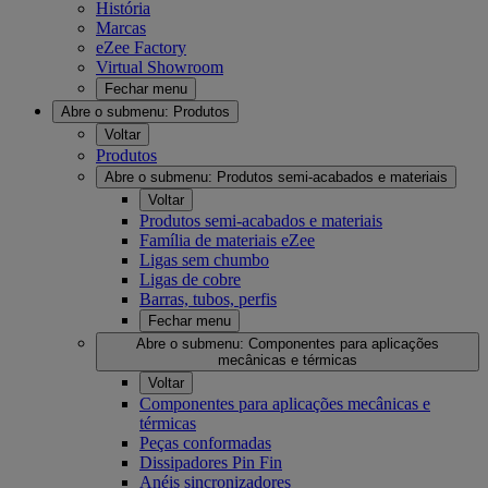
História
Marcas
eZee Factory
Virtual Showroom
Fechar menu
Abre o submenu:
Produtos
Voltar
Produtos
Abre o submenu:
Produtos semi-acabados e materiais
Voltar
Produtos semi-acabados e materiais
Família de materiais eZee
Ligas sem chumbo
Ligas de cobre
Barras, tubos, perfis
Fechar menu
Abre o submenu:
Componentes para aplicações
mecânicas e térmicas
Voltar
Componentes para aplicações mecânicas e
térmicas
Peças conformadas
Dissipadores Pin Fin
Anéis sincronizadores