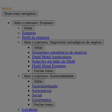
Show main navigation
Abre o submenu:
Empresa
Voltar
Empresa
Perfil da empresa
Abre o submenu:
Segmentos estratégicos de negócio
Voltar
Segmentos estratégicos de negócio
Diehl Metal Applications
Soluções em latão da Diehl
Diehl Metal Forgings
Fechar menu
Abre o submenu:
Sustentabilidade
Voltar
Sustentabilidade
Sustentáveis
Social
Governança
Fechar menu
Locations