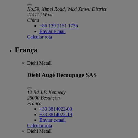
No.59, Ximei Road, Wuxi Xinwu District
214112 Wuxi
China
+86 139 2151 1736
Enviar e-mail
Calcular rota
França
Diehl Metall
Diehl Augé Découpage SAS
12 Bd J.F. Kennedy
25000 Besançon
França
+33 3814022-00
+33 3814022-19
Enviar e-mail
Calcular rota
Diehl Metall