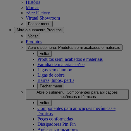
História
Marcas
eZee Factory
Virtual Showroom
Fechar menu
Abre o submenu:
Produtos
Voltar
Produtos
Abre o submenu:
Produtos semi-acabados e materiais
Voltar
Produtos semi-acabados e materiais
Família de materiais eZee
Ligas sem chumbo
Ligas de cobre
Barras, tubos, perfis
Fechar menu
Abre o submenu:
Componentes para aplicações
mecânicas e térmicas
Voltar
Componentes para aplicações mecânicas e
térmicas
Peças conformadas
Dissipadores Pin Fin
Anéis sincronizadores