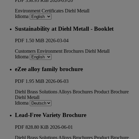
PDF
358.93 KiB
2026-03-20
Environment
Certificates
Diehl Metall
Idioma
Sustainability at Diehl Metall - Booklet
PDF
1.50 MiB
2026-03-04
Customers
Environment
Brochures
Diehl Metall
Idioma
eZee alloy family brochure
PDF
1.95 MiB
2026-06-03
Diehl Brass Solutions
Alloys
Brochures
Product Brochure
Diehl Metall
Idioma
Lead-Free Variety Brochure
PDF
828.80 KiB
2026-06-01
Diehl Brass Solutions
Alloys
Brochures
Product Brochure