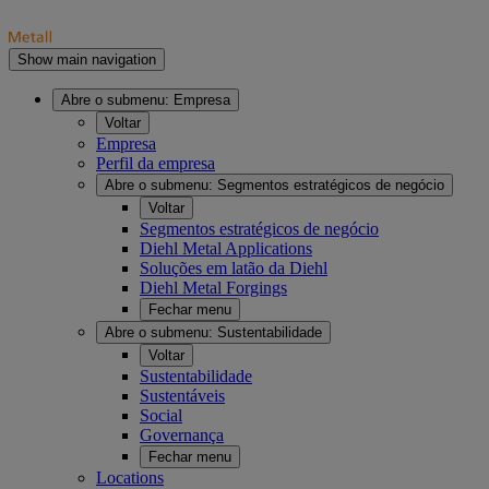
Show main navigation
Abre o submenu:
Empresa
Voltar
Empresa
Perfil da empresa
Abre o submenu:
Segmentos estratégicos de negócio
Voltar
Segmentos estratégicos de negócio
Diehl Metal Applications
Soluções em latão da Diehl
Diehl Metal Forgings
Fechar menu
Abre o submenu:
Sustentabilidade
Voltar
Sustentabilidade
Sustentáveis
Social
Governança
Fechar menu
Locations