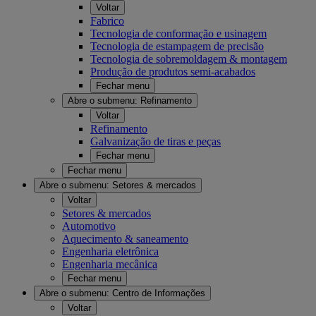
Voltar
Fabrico
Tecnologia de conformação e usinagem
Tecnologia de estampagem de precisão
Tecnologia de sobremoldagem & montagem
Produção de produtos semi-acabados
Fechar menu
Abre o submenu:
Refinamento
Voltar
Refinamento
Galvanização de tiras e peças
Fechar menu
Fechar menu
Abre o submenu:
Setores & mercados
Voltar
Setores & mercados
Automotivo
Aquecimento & saneamento
Engenharia eletrônica
Engenharia mecânica
Fechar menu
Abre o submenu:
Centro de Informações
Voltar