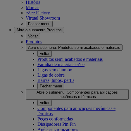
História
Marcas
eZee Factory
Virtual Showroom
Fechar menu
Abre o submenu:
Produtos
Voltar
Produtos
Abre o submenu:
Produtos semi-acabados e materiais
Voltar
Produtos semi-acabados e materiais
Família de materiais eZee
Ligas sem chumbo
Ligas de cobre
Barras, tubos, perfis
Fechar menu
Abre o submenu:
Componentes para aplicações
mecânicas e térmicas
Voltar
Componentes para aplicações mecânicas e
térmicas
Peças conformadas
Dissipadores Pin Fin
Anéis sincronizadores