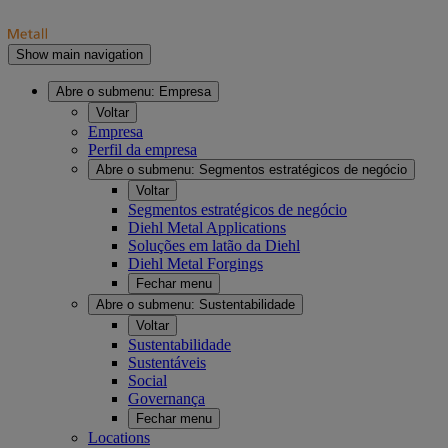
Show main navigation
Abre o submenu:
Empresa
Voltar
Empresa
Perfil da empresa
Abre o submenu:
Segmentos estratégicos de negócio
Voltar
Segmentos estratégicos de negócio
Diehl Metal Applications
Soluções em latão da Diehl
Diehl Metal Forgings
Fechar menu
Abre o submenu:
Sustentabilidade
Voltar
Sustentabilidade
Sustentáveis
Social
Governança
Fechar menu
Locations