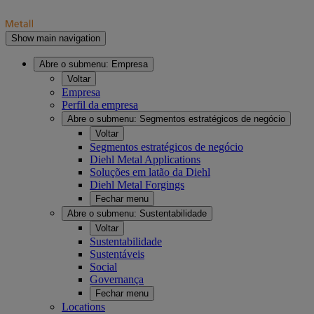
Show main navigation
Abre o submenu:
Empresa
Voltar
Empresa
Perfil da empresa
Abre o submenu:
Segmentos estratégicos de negócio
Voltar
Segmentos estratégicos de negócio
Diehl Metal Applications
Soluções em latão da Diehl
Diehl Metal Forgings
Fechar menu
Abre o submenu:
Sustentabilidade
Voltar
Sustentabilidade
Sustentáveis
Social
Governança
Fechar menu
Locations