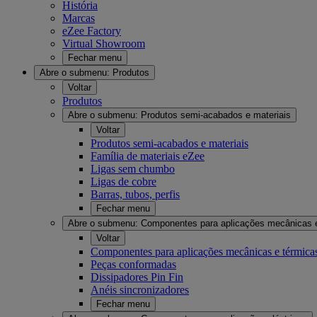
História
Marcas
eZee Factory
Virtual Showroom
Fechar menu
Abre o submenu:
Produtos
Voltar
Produtos
Abre o submenu:
Produtos semi-acabados e materiais
Voltar
Produtos semi-acabados e materiais
Família de materiais eZee
Ligas sem chumbo
Ligas de cobre
Barras, tubos, perfis
Fechar menu
Abre o submenu:
Componentes para aplicações mecânicas 
Voltar
Componentes para aplicações mecânicas e térmica
Peças conformadas
Dissipadores Pin Fin
Anéis sincronizadores
Fechar menu