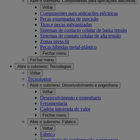
Abre o submenu:
Componentes para aplicações eléctricas
Voltar
Componentes para aplicações eléctricas
Peças estampadas de precisão
Tiras e peças galvanizadas
Sistemas de contacto celular de baixa tensão
Sistemas de contato celular de alta tensão
Zonas press-fit
Peças híbridas metal-plástico
Fechar menu
Fechar menu
Abre o submenu:
Tecnologias
Voltar
Tecnologias
Abre o submenu:
Desenvolvimento e engenharia
Voltar
Desenvolvimento e engenharia
Ferramentaria
Cadeia integrada de valor
Fechar menu
Abre o submenu:
Fabrico
Voltar
Fabrico
Tecnologia de conformação e usinagem