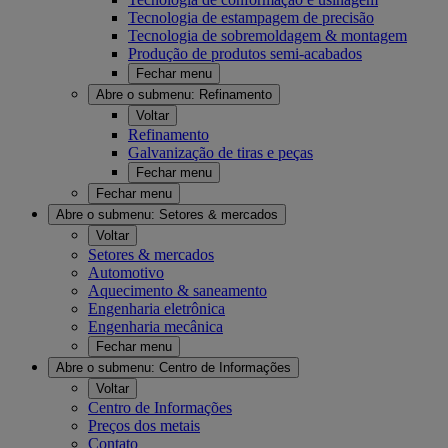
Tecnologia de estampagem de precisão
Tecnologia de sobremoldagem & montagem
Produção de produtos semi-acabados
Fechar menu
Abre o submenu:
Refinamento
Voltar
Refinamento
Galvanização de tiras e peças
Fechar menu
Fechar menu
Abre o submenu:
Setores & mercados
Voltar
Setores & mercados
Automotivo
Aquecimento & saneamento
Engenharia eletrônica
Engenharia mecânica
Fechar menu
Abre o submenu:
Centro de Informações
Voltar
Centro de Informações
Preços dos metais
Contato