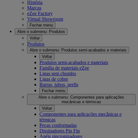
História
Marcas
eZee Factory
Virtual Showroom
Fechar menu
Abre o submenu:
Produtos
Voltar
Produtos
Abre o submenu:
Produtos semi-acabados e materiais
Voltar
Produtos semi-acabados e materiais
Família de materiais eZee
Ligas sem chumbo
Ligas de cobre
Barras, tubos, perfis
Fechar menu
Abre o submenu:
Componentes para aplicações
mecânicas e térmicas
Voltar
Componentes para aplicações mecânicas e
térmicas
Peças conformadas
Dissipadores Pin Fin
Anéis sincronizadores