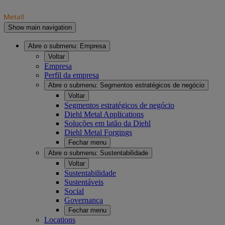
Show main navigation
Abre o submenu:
Empresa
Voltar
Empresa
Perfil da empresa
Abre o submenu:
Segmentos estratégicos de negócio
Voltar
Segmentos estratégicos de negócio
Diehl Metal Applications
Soluções em latão da Diehl
Diehl Metal Forgings
Fechar menu
Abre o submenu:
Sustentabilidade
Voltar
Sustentabilidade
Sustentáveis
Social
Governança
Fechar menu
Locations